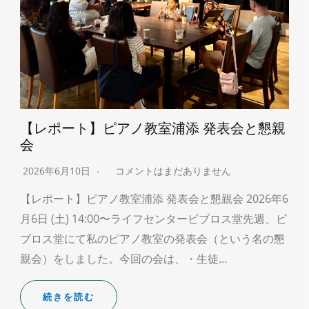
【レポート】ピアノ教室浦添 発表会と懇親
会
2026年6月10日
コメントはまだありません
【レポート】ピアノ教室浦添 発表会と懇親会 2026年6
月6日 (土) 14:00〜ライフセンタービブロス堂先週、ビ
ブロス堂にて私のピアノ教室の発表会（という名の懇
親会）をしました。今回の会は、・生徒…
続きを読む