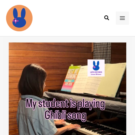
内
容
検
を
MAI
索
ス
ME
キ
ッ
プ