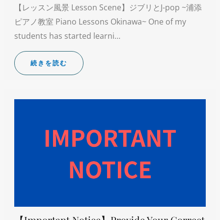
【レッスン風景 Lesson Scene】ジブリとJ-pop ~浦添
ピアノ教室 Piano Lessons Okinawa~ One of my
students has started learni…
続きを読む
【Important Notice】Provide Your Correct