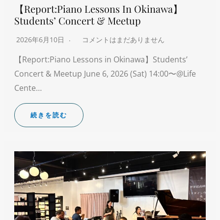
【Report:Piano Lessons In Okinawa】
Students’ Concert & Meetup
2026年6月10日
コメントはまだありません
【Report:Piano Lessons in Okinawa】Students’
Concert & Meetup June 6, 2026 (Sat) 14:00〜@Life
Cente…
続きを読む