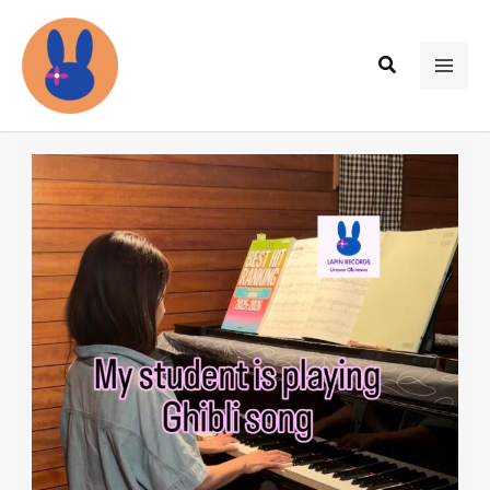
内
容
検
を
MAI
索
ス
ME
キ
ッ
プ