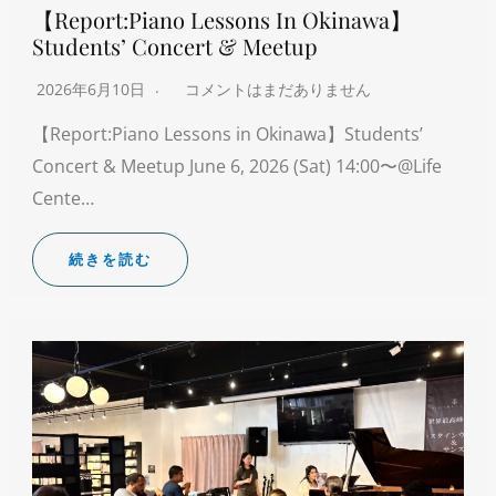
【Report:Piano Lessons In Okinawa】
Students’ Concert & Meetup
2026年6月10日
コメントはまだありません
【Report:Piano Lessons in Okinawa】Students’
Concert & Meetup June 6, 2026 (Sat) 14:00〜@Life
Cente…
続きを読む