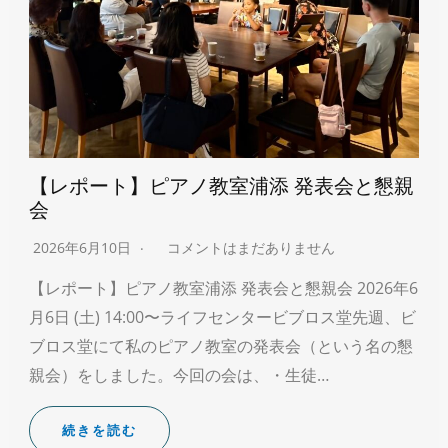
【レポート】ピアノ教室浦添 発表会と懇親
会
2026年6月10日
コメントはまだありません
【レポート】ピアノ教室浦添 発表会と懇親会 2026年6
月6日 (土) 14:00〜ライフセンタービブロス堂先週、ビ
ブロス堂にて私のピアノ教室の発表会（という名の懇
親会）をしました。今回の会は、・生徒…
続きを読む