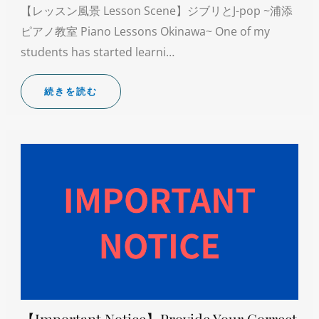
【レッスン風景 Lesson Scene】ジブリとJ-pop ~浦添
ピアノ教室 Piano Lessons Okinawa~ One of my
students has started learni…
続きを読む
【Important Notice】Provide Your Correct