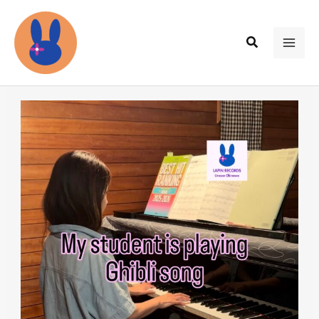
内
容
検
を
MAI
索
ス
ME
キ
ッ
プ