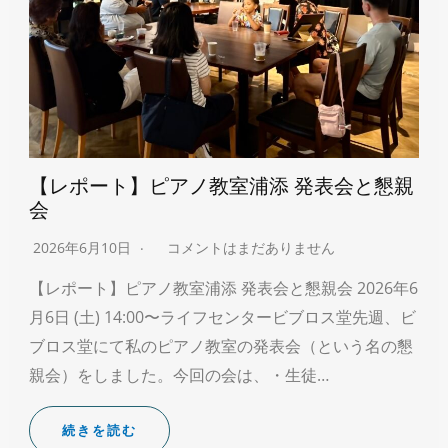
【レポート】ピアノ教室浦添 発表会と懇親
会
2026年6月10日
コメントはまだありません
【レポート】ピアノ教室浦添 発表会と懇親会 2026年6
月6日 (土) 14:00〜ライフセンタービブロス堂先週、ビ
ブロス堂にて私のピアノ教室の発表会（という名の懇
親会）をしました。今回の会は、・生徒…
続きを読む