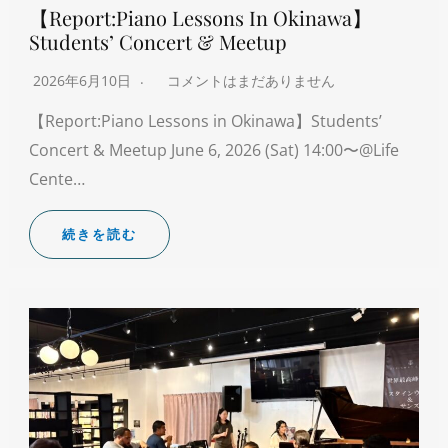
【Report:Piano Lessons In Okinawa】
Students’ Concert & Meetup
2026年6月10日
コメントはまだありません
【Report:Piano Lessons in Okinawa】Students’
Concert & Meetup June 6, 2026 (Sat) 14:00〜@Life
Cente…
続きを読む