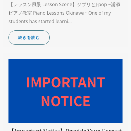
【レッスン風景 Lesson Scene】ジブリとJ-pop ~浦添
ピアノ教室 Piano Lessons Okinawa~ One of my
students has started learni…
続きを読む
【Important Notice】Provide Your Correct