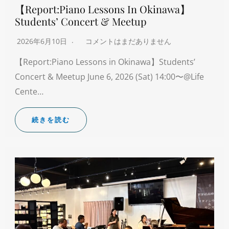
【Report:Piano Lessons In Okinawa】
Students’ Concert & Meetup
2026年6月10日
コメントはまだありません
【Report:Piano Lessons in Okinawa】Students’
Concert & Meetup June 6, 2026 (Sat) 14:00〜@Life
Cente…
続きを読む