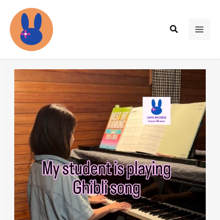
内
容
検
を
MAI
索
ス
ME
キ
ッ
プ