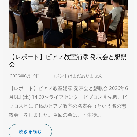
【レポート】ピアノ教室浦添 発表会と懇親
会
2026年6月10日
コメントはまだありません
【レポート】ピアノ教室浦添 発表会と懇親会 2026年6
月6日 (土) 14:00〜ライフセンタービブロス堂先週、ビ
ブロス堂にて私のピアノ教室の発表会（という名の懇
親会）をしました。今回の会は、・生徒…
続きを読む