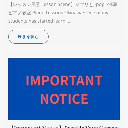
【レッスン風景 Lesson Scene】ジブリとJ-pop ~浦添
ピアノ教室 Piano Lessons Okinawa~ One of my
students has started learni…
続きを読む
【Important Notice】Provide Your Correct