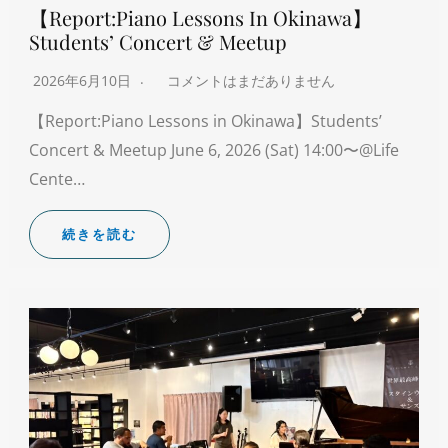
【Report:Piano Lessons In Okinawa】
Students’ Concert & Meetup
2026年6月10日
コメントはまだありません
【Report:Piano Lessons in Okinawa】Students’
Concert & Meetup June 6, 2026 (Sat) 14:00〜@Life
Cente…
続きを読む