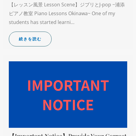
【レッスン風景 Lesson Scene】ジブリとJ-pop ~浦添
ピアノ教室 Piano Lessons Okinawa~ One of my
students has started learni…
続きを読む
【Important Notice】Provide Your Correct