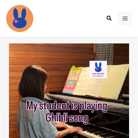
内
容
検
を
MAI
索
ス
ME
キ
ッ
プ