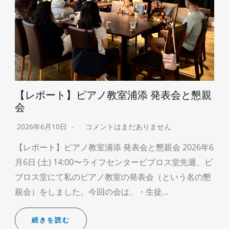
【レポート】ピアノ教室浦添 発表会と懇親
会
2026年6月10日
コメントはまだありません
【レポート】ピアノ教室浦添 発表会と懇親会 2026年6
月6日 (土) 14:00〜ライフセンタービブロス堂先週、ビ
ブロス堂にて私のピアノ教室の発表会（という名の懇
親会）をしました。今回の会は、・生徒…
続きを読む