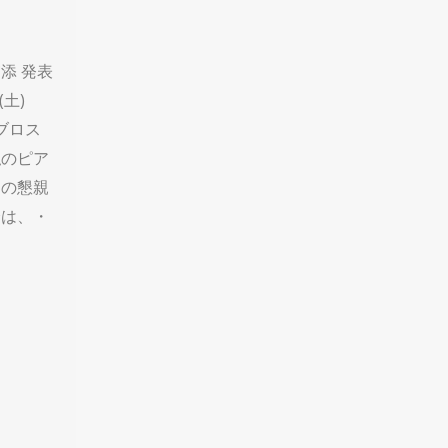
添 発表
(土)
ビブロス
私のピア
名の懇親
会は、・