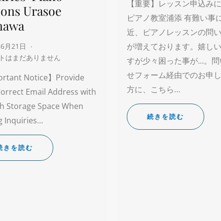
【重要】レッスン申込み
sons Urasoe
ピアノ教室浦添 有難い事
nawa
近、ピアノレッスンの問
が増えております。嬉し
年6月21日
トはまだありません
すが少々困った事が…。問
せフォーム経由でのお申
rtant Notice】Provide
方に、こちら…
orrect Email Address with
h Storage Space When
続きを読む
 Inquiries…
続きを読む