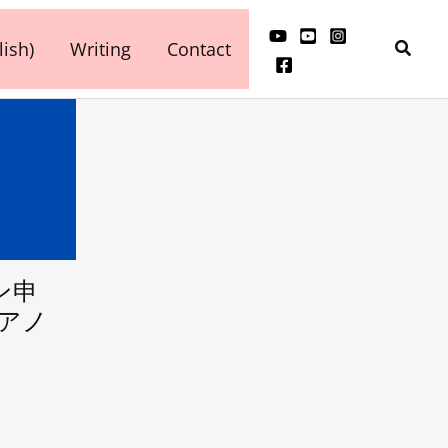
検
ish)
Writing
Contact
索
ン申
ピアノ