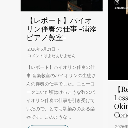
【レポート】バイオ
リン伴奏の仕事 -浦添
ピアノ教室-
2026年6月21日
コメントはまだありません
【レポート】バイオリン伴奏の仕
事 音楽教室のバイオリンの生徒さ
んの伴奏の仕事でした。ニューヨ
【Re
ークにいた頃はけっこうな数のバ
Less
イオリン伴奏の仕事を引き受けて
Oki
いたので、とても馴染みのある楽
Con
器です。このような…
2026