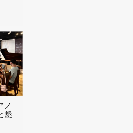
アノ
と懇