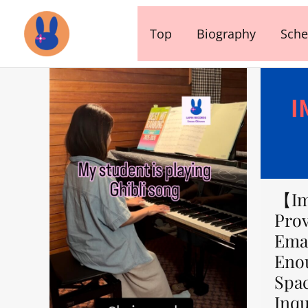
内
容
Top
Biography
Sche
を
ス
キ
ッ
プ
【Im
Prov
Emai
Eno
Spa
Inqu