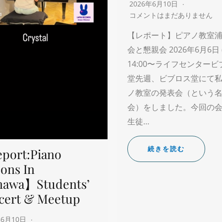
2026年6月10日
コメントはまだありません
【レポート】ピアノ教室浦
会と懇親会 2026年6月6日 
14:00〜ライフセンター
堂先週、ビブロス堂にて
ノ教室の発表会（という
会）をしました。今回の
生徒…
続きを読む
port:Piano
ons In
nawa】Students’
cert & Meetup
年6月10日