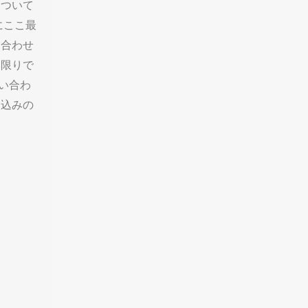
について
にここ最
い合わせ
い限りで
い合わ
し込みの