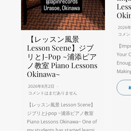
Les
Oki
2026
コメン
【レッスン風景
Lesson Scene】ジブ
【Impo
Your C
リとJ-Pop ~浦添ピア
Enoug
ノ教室 Piano Lessons
Making
Okinawa~
2026年8月2日
コメントはまだありません
【レッスン風景 Lesson Scene】
ジブリとJ-pop ~浦添ピアノ教室
Piano Lessons Okinawa~ One of
my students has started learni…