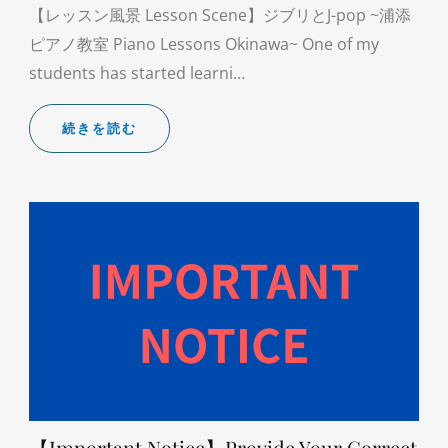
【レッスン風景 Lesson Scene】ジブリとJ-pop ~浦添
ピアノ教室 Piano Lessons Okinawa~ One of my
students has started learni…
続きを読む
【Important Notice】Provide Your Correct