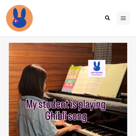
内
容
検
を
MAI
索
ス
ME
キ
ッ
プ