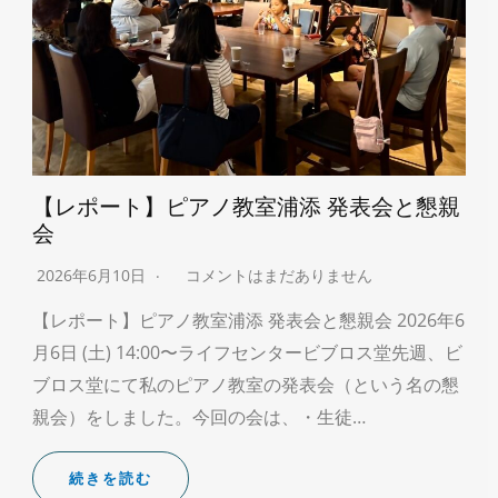
【レポート】ピアノ教室浦添 発表会と懇親
会
2026年6月10日
コメントはまだありません
【レポート】ピアノ教室浦添 発表会と懇親会 2026年6
月6日 (土) 14:00〜ライフセンタービブロス堂先週、ビ
ブロス堂にて私のピアノ教室の発表会（という名の懇
親会）をしました。今回の会は、・生徒…
続きを読む