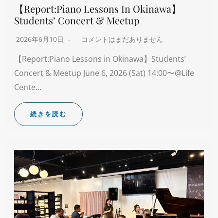
【Report:Piano Lessons In Okinawa】
Students’ Concert & Meetup
2026年6月10日
コメントはまだありません
【Report:Piano Lessons in Okinawa】Students’
Concert & Meetup June 6, 2026 (Sat) 14:00〜@Life
Cente…
続きを読む