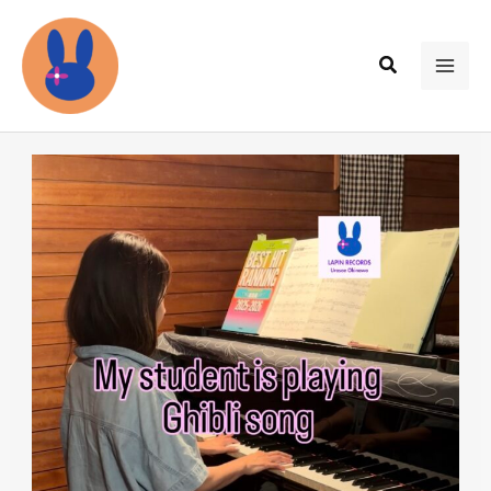
内
容
検
を
MAI
索
ス
ME
キ
ッ
プ