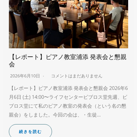
【レポート】ピアノ教室浦添 発表会と懇親
会
2026年6月10日
コメントはまだありません
【レポート】ピアノ教室浦添 発表会と懇親会 2026年6
月6日 (土) 14:00〜ライフセンタービブロス堂先週、ビ
ブロス堂にて私のピアノ教室の発表会（という名の懇
親会）をしました。今回の会は、・生徒…
続きを読む