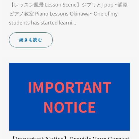
【レッスン風景 Lesson Scene】ジブリとJ-pop ~浦添
ピアノ教室 Piano Lessons Okinawa~ One of my
students has started learni…
続きを読む
【Important Notice】Provide Your Correct