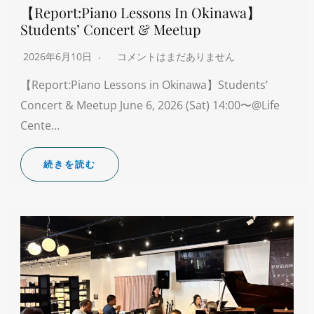
【Report:Piano Lessons In Okinawa】
Students’ Concert & Meetup
2026年6月10日
コメントはまだありません
【Report:Piano Lessons in Okinawa】Students’
Concert & Meetup June 6, 2026 (Sat) 14:00〜@Life
Cente…
続きを読む