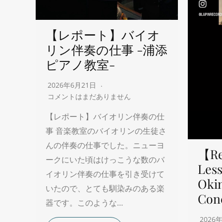
【レポート】バイオ
リン伴奏の仕事 -浦添
ピアノ教室-
2026年6月21日
コメントはまだありません
【レポート】バイオリン伴奏の仕
事 音楽教室のバイオリンの生徒さ
んの伴奏の仕事でした。ニューヨ
【Re
ークにいた頃はけっこうな数のバ
Less
イオリン伴奏の仕事を引き受けて
Oki
いたので、とても馴染みのある楽
Con
器です。このような…
2026