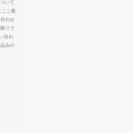
について
にここ最
い合わせ
い限りで
い合わ
し込みの