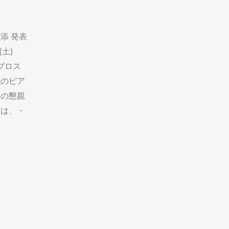
添 発表
(土)
ビブロス
私のピア
名の懇親
会は、・