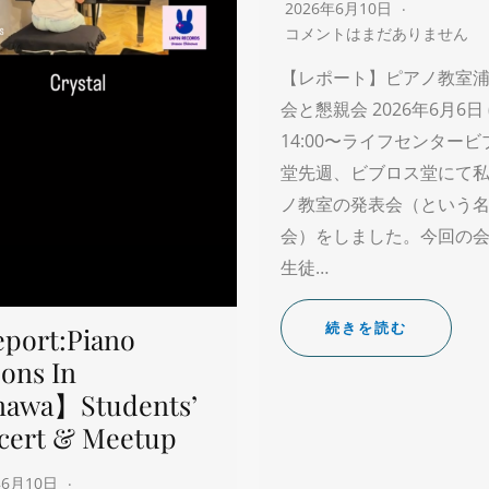
2026年6月10日
コメントはまだありません
【レポート】ピアノ教室浦
会と懇親会 2026年6月6日 
14:00〜ライフセンター
堂先週、ビブロス堂にて
ノ教室の発表会（という
会）をしました。今回の
生徒…
続きを読む
port:Piano
ons In
nawa】Students’
cert & Meetup
年6月10日