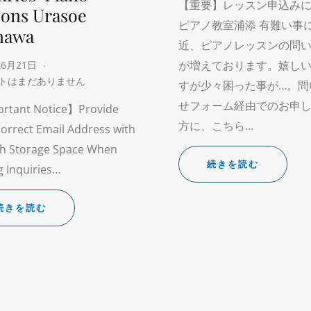
【重要】レッスン申込み
sons Urasoe
ピアノ教室浦添 有難い事
nawa
近、ピアノレッスンの問
が増えております。嬉し
年6月21日
トはまだありません
すが少々困った事が…。問
せフォーム経由でのお申
rtant Notice】Provide
方に、こちら…
orrect Email Address with
h Storage Space When
続きを読む
 Inquiries…
続きを読む