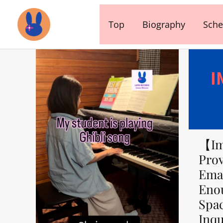
内
容
Top
Biography
Sche
を
ス
キ
ッ
プ
【Im
Prov
Emai
Eno
Spa
Inqu