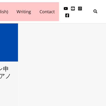
検
ish)
Writing
Contact
索
ン申
ピアノ