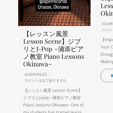
Les
Oki
2026
コメン
【レッスン風景
Lesson Scene】ジブ
【Impo
Your C
リとJ-Pop ~浦添ピア
Enoug
ノ教室 Piano Lessons
Making
Okinawa~
2026年8月2日
コメントはまだありません
【レッスン風景 Lesson Scene】
ジブリとJ-pop ~浦添ピアノ教室
Piano Lessons Okinawa~ One of
my students has started learni…