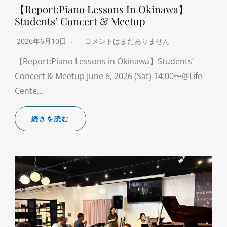
【Report:Piano Lessons In Okinawa】
Students’ Concert & Meetup
2026年6月10日
コメントはまだありません
【Report:Piano Lessons in Okinawa】Students’
Concert & Meetup June 6, 2026 (Sat) 14:00〜@Life
Cente…
続きを読む