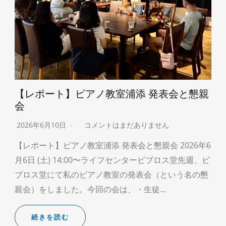
【レポート】ピアノ教室浦添 発表会と懇親
会
2026年6月10日
コメントはまだありません
【レポート】ピアノ教室浦添 発表会と懇親会 2026年6
月6日 (土) 14:00〜ライフセンタービブロス堂先週、ビ
ブロス堂にて私のピアノ教室の発表会（という名の懇
親会）をしました。今回の会は、・生徒…
続きを読む