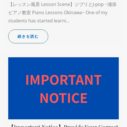
【レッスン風景 Lesson Scene】ジブリとJ-pop ~浦添
ピアノ教室 Piano Lessons Okinawa~ One of my
students has started learni…
続きを読む
【Important Notice】Provide Your Correct