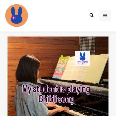
内
容
検
を
MAI
索
ス
ME
キ
ッ
プ