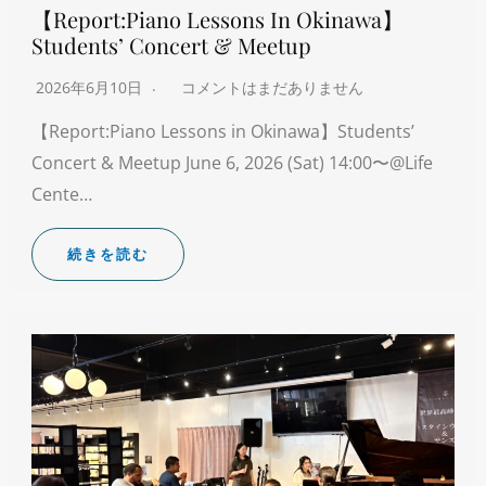
【Report:Piano Lessons In Okinawa】
Students’ Concert & Meetup
2026年6月10日
コメントはまだありません
【Report:Piano Lessons in Okinawa】Students’
Concert & Meetup June 6, 2026 (Sat) 14:00〜@Life
Cente…
続きを読む