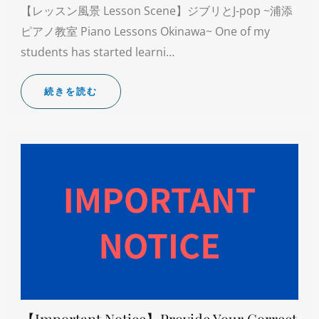
【レッスン風景 Lesson Scene】ジブリとJ-pop ~浦添
ピアノ教室 Piano Lessons Okinawa~ One of my
students has started learni…
続きを読む
【Important Notice】Provide Your Correct