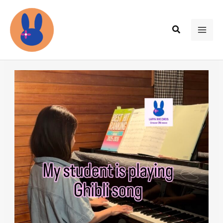
内
容
検
を
MAI
索
ス
ME
キ
ッ
プ