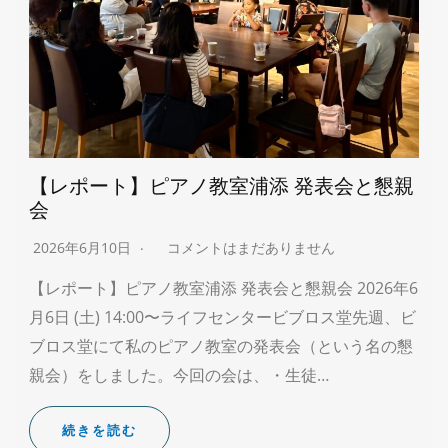
【レポート】ピアノ教室浦添 発表会と懇親
会
2026年6月10日
コメントはまだありません
【レポート】ピアノ教室浦添 発表会と懇親会 2026年6
月6日 (土) 14:00〜ライフセンタービブロス堂先週、ビ
ブロス堂にて私のピアノ教室の発表会（という名の懇
親会）をしました。今回の会は、・生徒…
続きを読む