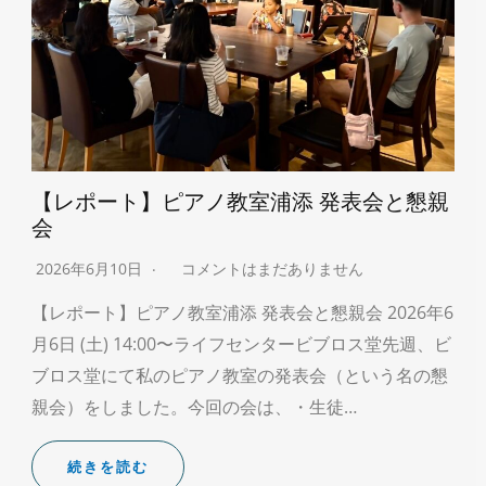
【レポート】ピアノ教室浦添 発表会と懇親
会
2026年6月10日
コメントはまだありません
【レポート】ピアノ教室浦添 発表会と懇親会 2026年6
月6日 (土) 14:00〜ライフセンタービブロス堂先週、ビ
ブロス堂にて私のピアノ教室の発表会（という名の懇
親会）をしました。今回の会は、・生徒…
続きを読む