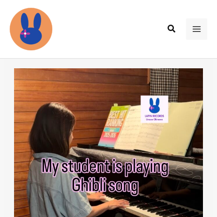
内
容
検
を
MAI
索
ス
ME
キ
ッ
プ