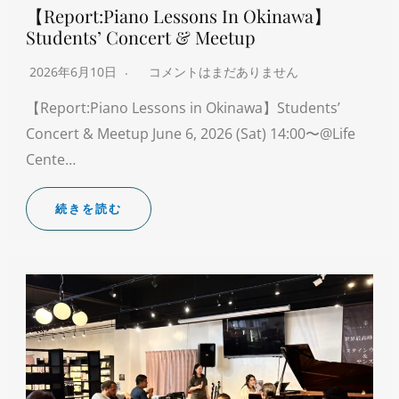
【Report:Piano Lessons In Okinawa】
Students’ Concert & Meetup
2026年6月10日
コメントはまだありません
【Report:Piano Lessons in Okinawa】Students’
Concert & Meetup June 6, 2026 (Sat) 14:00〜@Life
Cente…
続きを読む