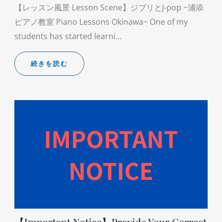
【レッスン風景 Lesson Scene】ジブリとJ-pop ~浦添
ピアノ教室 Piano Lessons Okinawa~ One of my
students has started learni…
続きを読む
【Important Notice】Provide Your Correct