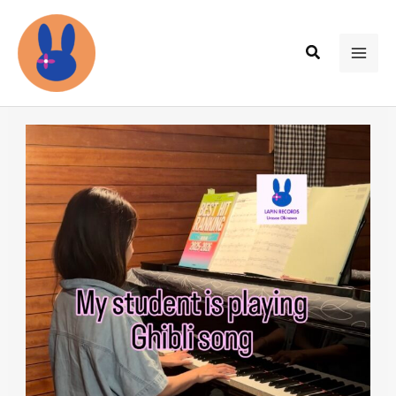
内
容
検
を
MAI
索
ス
ME
キ
ッ
プ