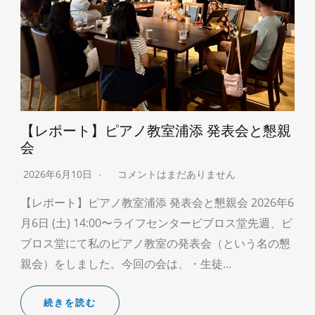
【レポート】ピアノ教室浦添 発表会と懇親
会
2026年6月10日
コメントはまだありません
【レポート】ピアノ教室浦添 発表会と懇親会 2026年6
月6日 (土) 14:00〜ライフセンタービブロス堂先週、ビ
ブロス堂にて私のピアノ教室の発表会（という名の懇
親会）をしました。今回の会は、・生徒…
続きを読む