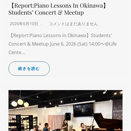
【Report:Piano Lessons In Okinawa】
Students’ Concert & Meetup
2026年6月10日
コメントはまだありません
【Report:Piano Lessons in Okinawa】Students’
Concert & Meetup June 6, 2026 (Sat) 14:00〜@Life
Cente…
続きを読む