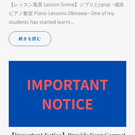
【レッスン風景 Lesson Scene】ジブリとJ-pop ~浦添
ピアノ教室 Piano Lessons Okinawa~ One of my
students has started learni…
続きを読む
【Important Notice】Provide Your Correct