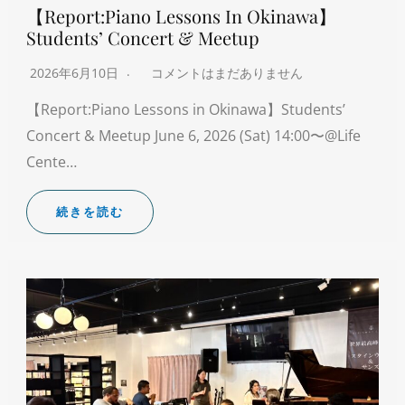
【Report:Piano Lessons In Okinawa】
Students’ Concert & Meetup
2026年6月10日
コメントはまだありません
【Report:Piano Lessons in Okinawa】Students’
Concert & Meetup June 6, 2026 (Sat) 14:00〜@Life
Cente…
続きを読む