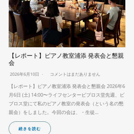
【レポート】ピアノ教室浦添 発表会と懇親
会
2026年6月10日
コメントはまだありません
【レポート】ピアノ教室浦添 発表会と懇親会 2026年6
月6日 (土) 14:00〜ライフセンタービブロス堂先週、ビ
ブロス堂にて私のピアノ教室の発表会（という名の懇
親会）をしました。今回の会は、・生徒…
続きを読む