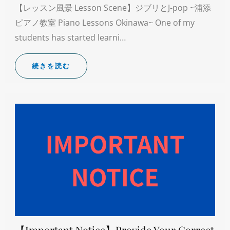
【レッスン風景 Lesson Scene】ジブリとJ-pop ~浦添
ピアノ教室 Piano Lessons Okinawa~ One of my
students has started learni…
続きを読む
【Important Notice】Provide Your Correct