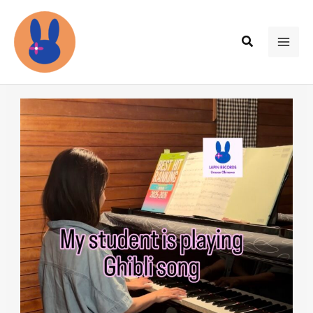
内
容
検
を
MAI
索
ス
ME
キ
ッ
プ