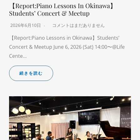
【Report:Piano Lessons In Okinawa】
Students’ Concert & Meetup
2026年6月10日
コメントはまだありません
【Report:Piano Lessons in Okinawa】Students’
Concert & Meetup June 6, 2026 (Sat) 14:00〜@Life
Cente…
続きを読む