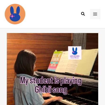
内
容
検
を
MAI
索
ス
ME
キ
ッ
プ