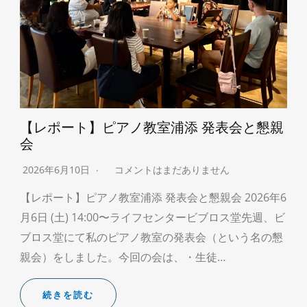
【レポート】ピアノ教室浦添 発表会と懇親
会
2026年6月10日
コメントはまだありません
【レポート】ピアノ教室浦添 発表会と懇親会 2026年6
月6日 (土) 14:00〜ライフセンタービブロス堂先週、ビ
ブロス堂にて私のピアノ教室の発表会（という名の懇
親会）をしました。今回の会は、・生徒…
続きを読む