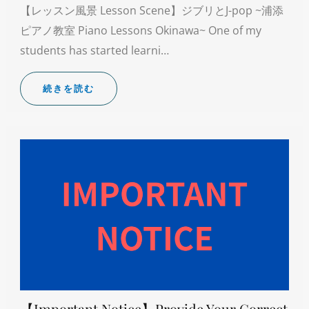
【レッスン風景 Lesson Scene】ジブリとJ-pop ~浦添
ピアノ教室 Piano Lessons Okinawa~ One of my
students has started learni…
続きを読む
【Important Notice】Provide Your Correct