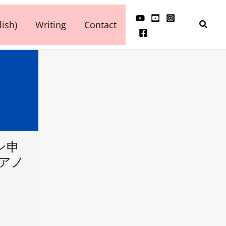
検
ish)
Writing
Contact
索
ン申
ピアノ