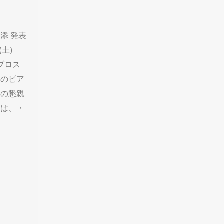
添 発表
(土)
ビブロス
私のピア
名の懇親
会は、・