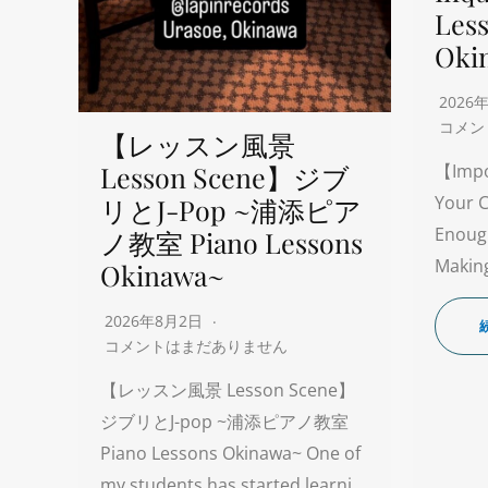
Les
Oki
2026
コメン
【レッスン風景
Lesson Scene】ジブ
【Impo
Your C
リとJ-Pop ~浦添ピア
Enoug
ノ教室 Piano Lessons
Making
Okinawa~
2026年8月2日
コメントはまだありません
【レッスン風景 Lesson Scene】
ジブリとJ-pop ~浦添ピアノ教室
Piano Lessons Okinawa~ One of
my students has started learni…