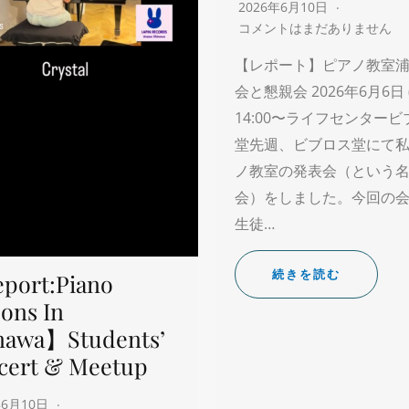
2026年6月10日
コメントはまだありません
【レポート】ピアノ教室浦
会と懇親会 2026年6月6日 
14:00〜ライフセンター
堂先週、ビブロス堂にて
ノ教室の発表会（という
会）をしました。今回の
生徒…
続きを読む
port:Piano
ons In
nawa】Students’
cert & Meetup
年6月10日