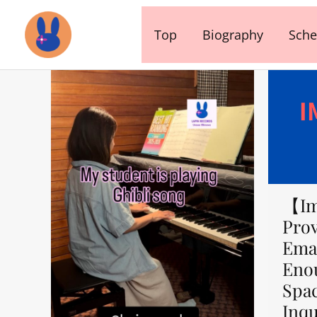
内
容
Top
Biography
Sche
を
ス
キ
ッ
プ
【Im
Prov
Emai
Eno
Spa
Inqu