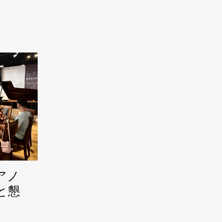
アノ
と懇