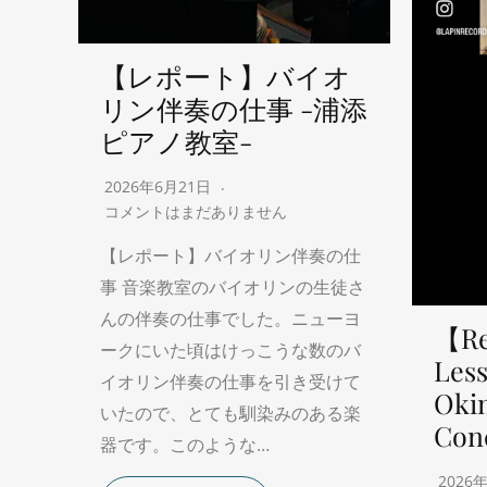
【レポート】バイオ
リン伴奏の仕事 -浦添
ピアノ教室-
2026年6月21日
コメントはまだありません
【レポート】バイオリン伴奏の仕
事 音楽教室のバイオリンの生徒さ
んの伴奏の仕事でした。ニューヨ
【Re
ークにいた頃はけっこうな数のバ
Less
イオリン伴奏の仕事を引き受けて
Oki
いたので、とても馴染みのある楽
Con
器です。このような…
2026