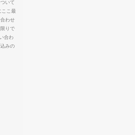
について
にここ最
い合わせ
い限りで
い合わ
し込みの