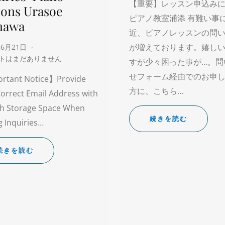
【重要】レッスン申込み
sons Urasoe
ピアノ教室浦添 有難い事
nawa
近、ピアノレッスンの問
が増えております。嬉し
年6月21日
トはまだありません
すが少々困った事が…。問
せフォーム経由でのお申
rtant Notice】Provide
方に、こちら…
orrect Email Address with
h Storage Space When
続きを読む
 Inquiries…
続きを読む