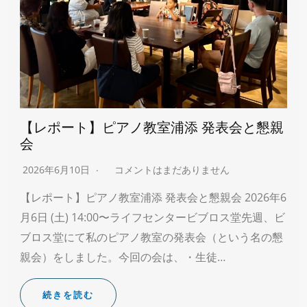
【レポート】ピアノ教室浦添 発表会と懇親
会
2026年6月10日
コメントはまだありません
【レポート】ピアノ教室浦添 発表会と懇親会 2026年6
月6日 (土) 14:00〜ライフセンタービブロス堂先週、ビ
ブロス堂にて私のピアノ教室の発表会（という名の懇
親会）をしました。今回の会は、・生徒…
続きを読む