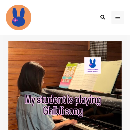
内
容
検
を
MAI
索
ス
ME
キ
ッ
プ