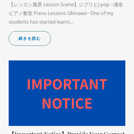
【レッスン風景 Lesson Scene】ジブリとJ-pop ~浦添
ピアノ教室 Piano Lessons Okinawa~ One of my
students has started learni…
続きを読む
【Important Notice】Provide Your Correct