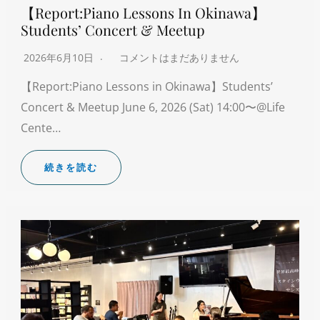
【Report:Piano Lessons In Okinawa】
Students’ Concert & Meetup
2026年6月10日
コメントはまだありません
【Report:Piano Lessons in Okinawa】Students’
Concert & Meetup June 6, 2026 (Sat) 14:00〜@Life
Cente…
続きを読む