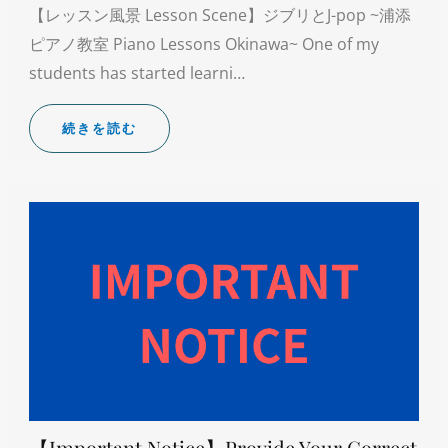
【レッスン風景 Lesson Scene】ジブリとJ-pop ~浦添
ピアノ教室 Piano Lessons Okinawa~ One of my
students has started learni…
続きを読む
【Important Notice】Provide Your Correct