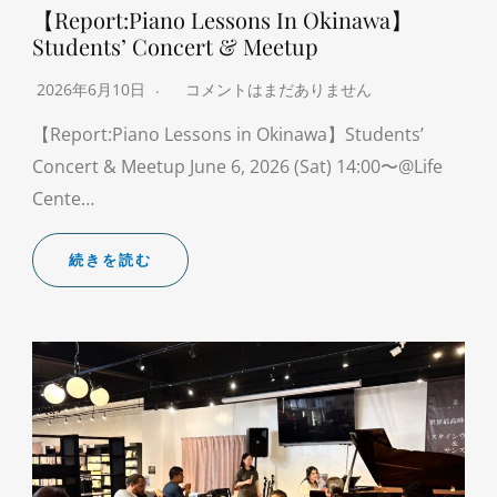
【Report:Piano Lessons In Okinawa】
Students’ Concert & Meetup
2026年6月10日
コメントはまだありません
【Report:Piano Lessons in Okinawa】Students’
Concert & Meetup June 6, 2026 (Sat) 14:00〜@Life
Cente…
続きを読む