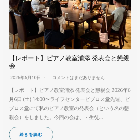
【レポート】ピアノ教室浦添 発表会と懇親
会
2026年6月10日
コメントはまだありません
【レポート】ピアノ教室浦添 発表会と懇親会 2026年6
月6日 (土) 14:00〜ライフセンタービブロス堂先週、ビ
ブロス堂にて私のピアノ教室の発表会（という名の懇
親会）をしました。今回の会は、・生徒…
続きを読む