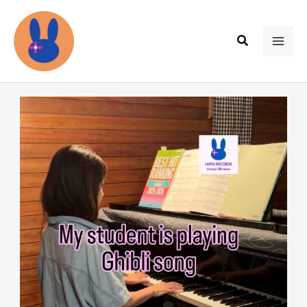
内
容
検
を
MAI
索
ス
ME
キ
ッ
プ