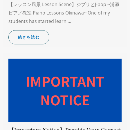
【レッスン風景 Lesson Scene】ジブリとJ-pop ~浦添
ピアノ教室 Piano Lessons Okinawa~ One of my
students has started learni…
続きを読む
【Important Notice】Provide Your Correct