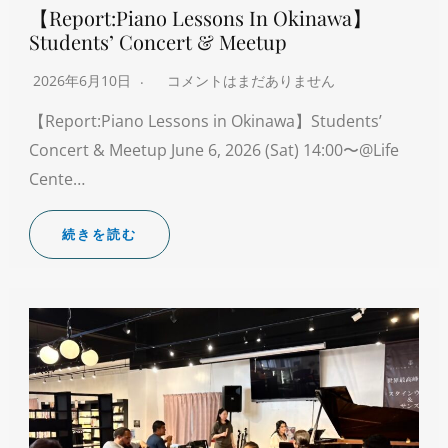
【Report:Piano Lessons In Okinawa】
Students’ Concert & Meetup
2026年6月10日
コメントはまだありません
【Report:Piano Lessons in Okinawa】Students’
Concert & Meetup June 6, 2026 (Sat) 14:00〜@Life
Cente…
続きを読む