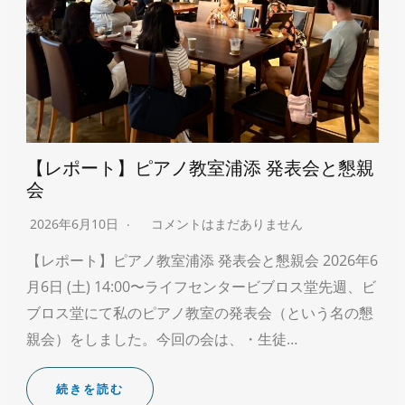
【レポート】ピアノ教室浦添 発表会と懇親
会
2026年6月10日
コメントはまだありません
【レポート】ピアノ教室浦添 発表会と懇親会 2026年6
月6日 (土) 14:00〜ライフセンタービブロス堂先週、ビ
ブロス堂にて私のピアノ教室の発表会（という名の懇
親会）をしました。今回の会は、・生徒…
続きを読む