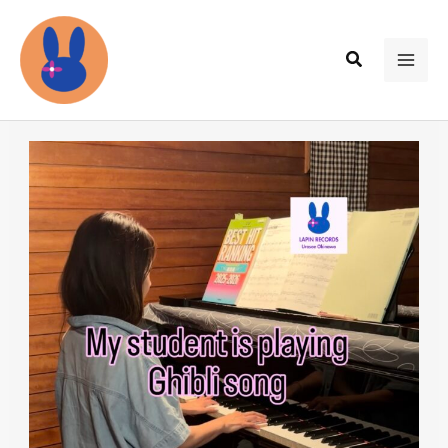
内
容
検
を
MAI
索
ス
ME
キ
ッ
プ