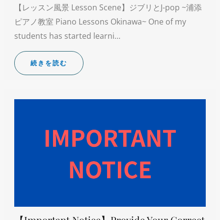
【レッスン風景 Lesson Scene】ジブリとJ-pop ~浦添
ピアノ教室 Piano Lessons Okinawa~ One of my
students has started learni…
続きを読む
【Important Notice】Provide Your Correct