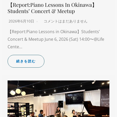
【Report:Piano Lessons In Okinawa】
Students’ Concert & Meetup
2026年6月10日
コメントはまだありません
【Report:Piano Lessons in Okinawa】Students’
Concert & Meetup June 6, 2026 (Sat) 14:00〜@Life
Cente…
続きを読む