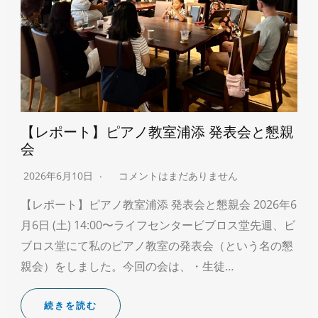
【レポート】ピアノ教室浦添 発表会と懇親
会
2026年6月10日
コメントはまだありません
【レポート】ピアノ教室浦添 発表会と懇親会 2026年6
月6日 (土) 14:00〜ライフセンタービブロス堂先週、ビ
ブロス堂にて私のピアノ教室の発表会（という名の懇
親会）をしました。今回の会は、・生徒…
続きを読む