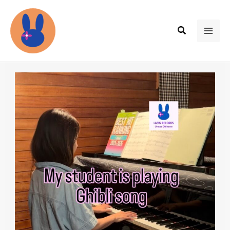
内
容
検
を
MAI
索
ス
ME
キ
ッ
プ