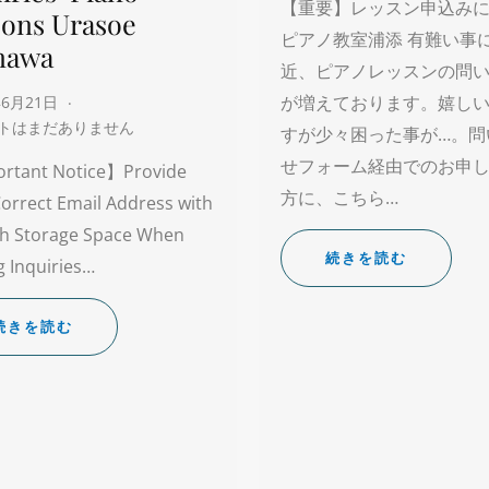
【重要】レッスン申込み
sons Urasoe
ピアノ教室浦添 有難い事
nawa
近、ピアノレッスンの問
が増えております。嬉し
年6月21日
トはまだありません
すが少々困った事が…。問
せフォーム経由でのお申
rtant Notice】Provide
方に、こちら…
orrect Email Address with
h Storage Space When
続きを読む
 Inquiries…
続きを読む