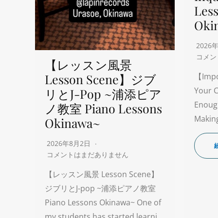
Les
Oki
2026
コメン
【レッスン風景
Lesson Scene】ジブ
【Impo
Your C
リとJ-Pop ~浦添ピア
Enoug
ノ教室 Piano Lessons
Making
Okinawa~
2026年8月2日
コメントはまだありません
【レッスン風景 Lesson Scene】
ジブリとJ-pop ~浦添ピアノ教室
Piano Lessons Okinawa~ One of
my students has started learni…