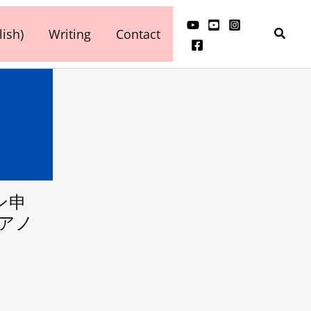
検
ish)
Writing
Contact
索
ン申
ピアノ