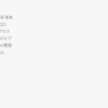
添 発表
(土)
ビブロス
私のピア
名の懇親
会は、・