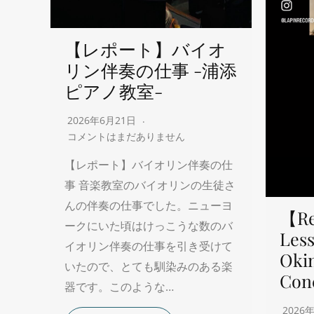
【レポート】バイオ
リン伴奏の仕事 -浦添
ピアノ教室-
2026年6月21日
コメントはまだありません
【レポート】バイオリン伴奏の仕
事 音楽教室のバイオリンの生徒さ
んの伴奏の仕事でした。ニューヨ
【Re
ークにいた頃はけっこうな数のバ
Less
イオリン伴奏の仕事を引き受けて
Oki
いたので、とても馴染みのある楽
Con
器です。このような…
2026