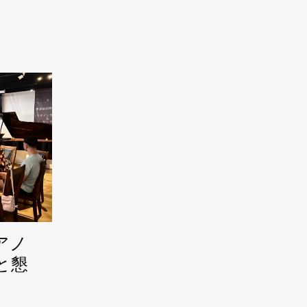
アノ
と懇