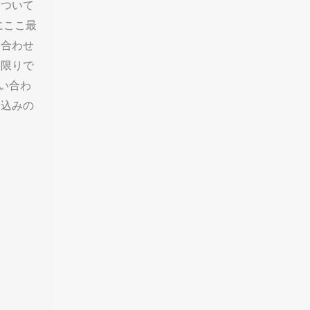
について
にここ最
い合わせ
い限りで
い合わ
し込みの