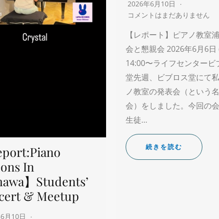
2026年6月10日
コメントはまだありません
【レポート】ピアノ教室浦
会と懇親会 2026年6月6日 
14:00〜ライフセンター
堂先週、ビブロス堂にて
ノ教室の発表会（という
会）をしました。今回の
生徒…
続きを読む
port:Piano
ons In
nawa】Students’
cert & Meetup
年6月10日