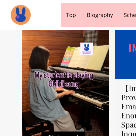
内
容
Top
Biography
Sche
を
ス
キ
ッ
プ
【Im
Prov
Emai
Eno
Spa
Inqu