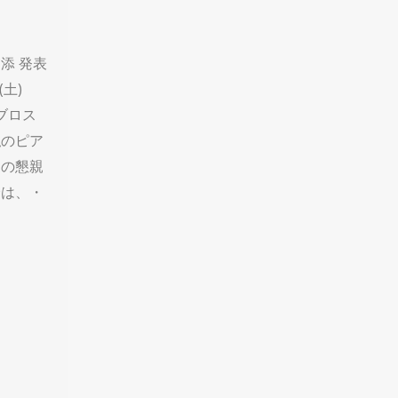
添 発表
(土)
ビブロス
私のピア
名の懇親
会は、・