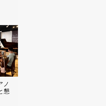
アノ
と懇