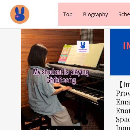
内
容
Top
Biography
Sche
を
ス
キ
ッ
プ
【Im
Prov
Emai
Eno
Spa
Inqu