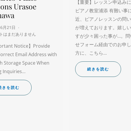
【重要】レッスン申込み
sons Urasoe
ピアノ教室浦添 有難い事
nawa
近、ピアノレッスンの問
が増えております。嬉し
年6月21日
トはまだありません
すが少々困った事が…。問
せフォーム経由でのお申
rtant Notice】Provide
方に、こちら…
orrect Email Address with
h Storage Space When
続きを読む
 Inquiries…
続きを読む