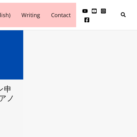
検
ish)
Writing
Contact
索
ン申
ピアノ