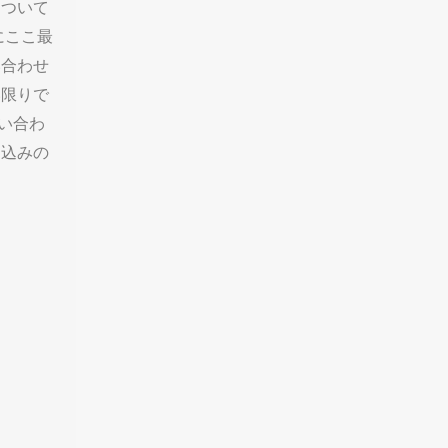
について
にここ最
い合わせ
い限りで
い合わ
し込みの