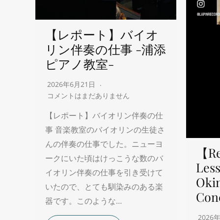
【レポート】バイオ
リン伴奏の仕事 -浦添
ピアノ教室-
2026年6月21日
コメントはまだありません
【レポート】バイオリン伴奏の仕
事 音楽教室のバイオリンの生徒さ
んの伴奏の仕事でした。ニューヨ
【Re
ークにいた頃はけっこうな数のバ
Less
イオリン伴奏の仕事を引き受けて
Oki
いたので、とても馴染みのある楽
Con
器です。このような…
2026