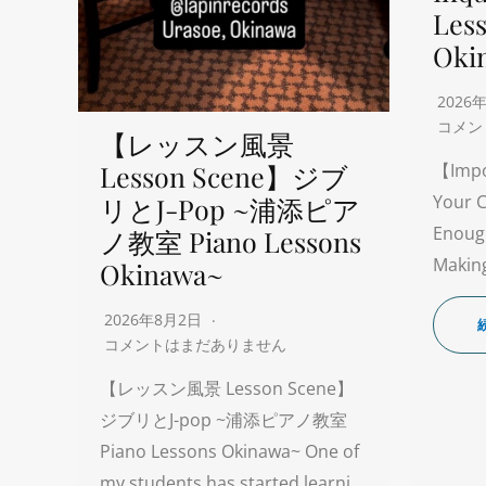
Les
Oki
2026
コメン
【レッスン風景
Lesson Scene】ジブ
【Impo
Your C
リとJ-Pop ~浦添ピア
Enoug
ノ教室 Piano Lessons
Making
Okinawa~
2026年8月2日
コメントはまだありません
【レッスン風景 Lesson Scene】
ジブリとJ-pop ~浦添ピアノ教室
Piano Lessons Okinawa~ One of
my students has started learni…