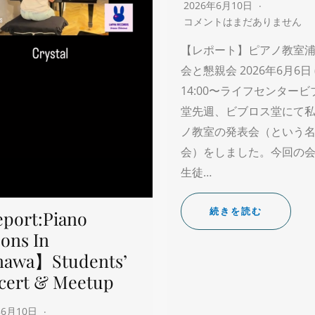
2026年6月10日
コメントはまだありません
【レポート】ピアノ教室浦
会と懇親会 2026年6月6日 
14:00〜ライフセンター
堂先週、ビブロス堂にて
ノ教室の発表会（という
会）をしました。今回の
生徒…
続きを読む
port:Piano
ons In
nawa】Students’
cert & Meetup
年6月10日