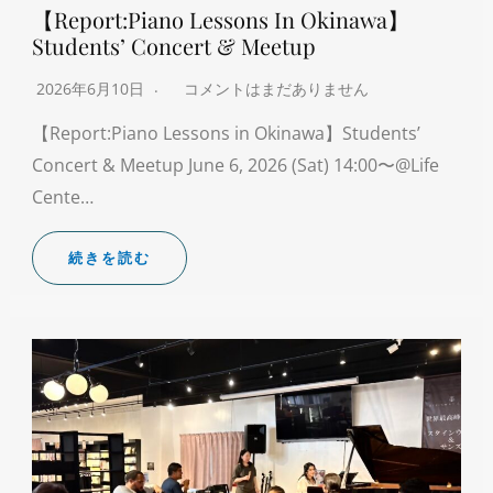
【Report:Piano Lessons In Okinawa】
Students’ Concert & Meetup
2026年6月10日
コメントはまだありません
【Report:Piano Lessons in Okinawa】Students’
Concert & Meetup June 6, 2026 (Sat) 14:00〜@Life
Cente…
続きを読む