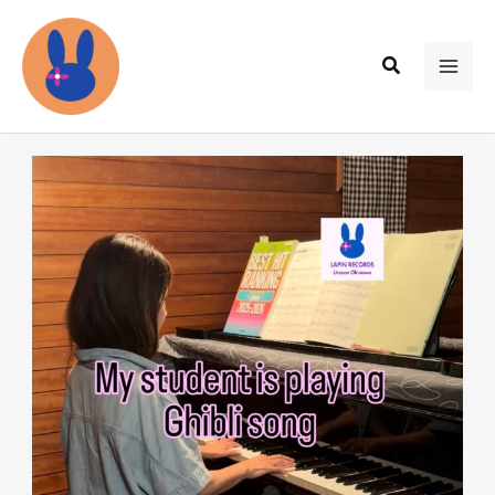
内
容
検
を
MAI
索
ス
ME
キ
ッ
プ