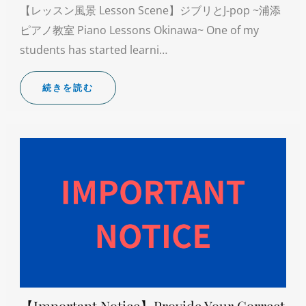
【レッスン風景 Lesson Scene】ジブリとJ-pop ~浦添
ピアノ教室 Piano Lessons Okinawa~ One of my
students has started learni…
続きを読む
【Important Notice】Provide Your Correct