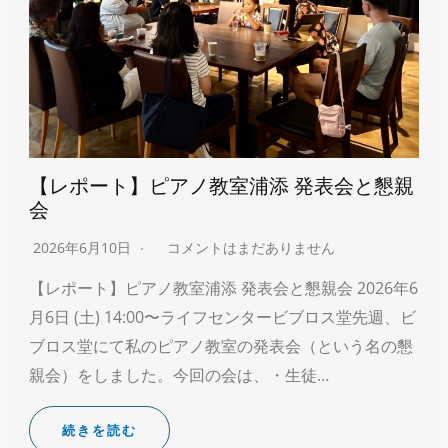
【レポート】ピアノ教室浦添 発表会と懇親
会
2026年6月10日
コメントはまだありません
【レポート】ピアノ教室浦添 発表会と懇親会 2026年6
月6日 (土) 14:00〜ライフセンタービブロス堂先週、ビ
ブロス堂にて私のピアノ教室の発表会（という名の懇
親会）をしました。今回の会は、・生徒…
続きを読む