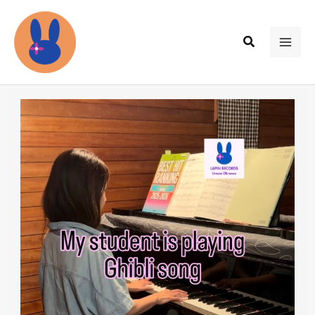
内
容
検
を
MAI
索
ス
ME
キ
ッ
プ