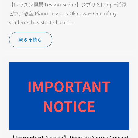
【レッスン風景 Lesson Scene】ジブリとJ-pop ~浦添
ピアノ教室 Piano Lessons Okinawa~ One of my
students has started learni…
続きを読む
【Important Notice】Provide Your Correct