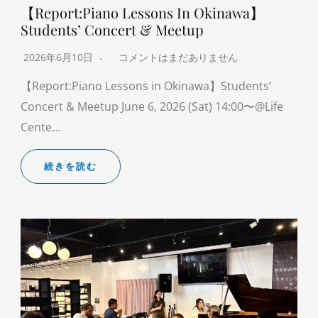
【Report:Piano Lessons In Okinawa】
Students’ Concert & Meetup
2026年6月10日
コメントはまだありません
【Report:Piano Lessons in Okinawa】Students’
Concert & Meetup June 6, 2026 (Sat) 14:00〜@Life
Cente…
続きを読む