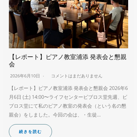
【レポート】ピアノ教室浦添 発表会と懇親
会
2026年6月10日
コメントはまだありません
【レポート】ピアノ教室浦添 発表会と懇親会 2026年6
月6日 (土) 14:00〜ライフセンタービブロス堂先週、ビ
ブロス堂にて私のピアノ教室の発表会（という名の懇
親会）をしました。今回の会は、・生徒…
続きを読む