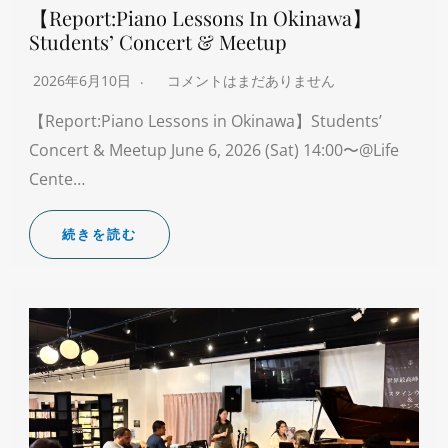
【Report:Piano Lessons In Okinawa】
Students’ Concert & Meetup
2026年6月10日
コメントはまだありません
【Report:Piano Lessons in Okinawa】Students’
Concert & Meetup June 6, 2026 (Sat) 14:00〜@Life
Cente…
続きを読む