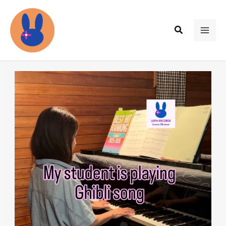
内
容
検
を
MAI
索
ス
ME
キ
ッ
プ