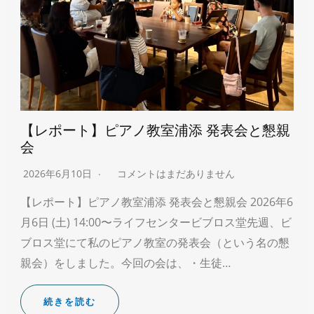
【レポート】ピアノ教室浦添 発表会と懇親
会
2026年6月10日
コメントはまだありません
【レポート】ピアノ教室浦添 発表会と懇親会 2026年6
月6日 (土) 14:00〜ライフセンタービブロス堂先週、ビ
ブロス堂にて私のピアノ教室の発表会（という名の懇
親会）をしました。今回の会は、・生徒…
続きを読む