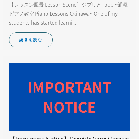
【レッスン風景 Lesson Scene】ジブリとJ-pop ~浦添
ピアノ教室 Piano Lessons Okinawa~ One of my
students has started learni…
続きを読む
【Important Notice】Provide Your Correct