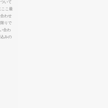
について
にここ最
い合わせ
い限りで
い合わ
し込みの