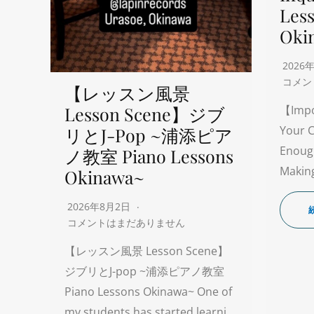
Les
Oki
2026
コメン
【レッスン風景
Lesson Scene】ジブ
【Impo
Your C
リとJ-Pop ~浦添ピア
Enoug
ノ教室 Piano Lessons
Making
Okinawa~
2026年8月2日
コメントはまだありません
【レッスン風景 Lesson Scene】
ジブリとJ-pop ~浦添ピアノ教室
Piano Lessons Okinawa~ One of
my students has started learni…