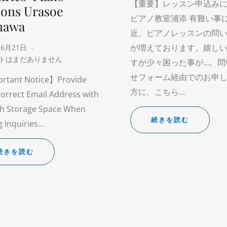
【重要】レッスン申込み
sons Urasoe
ピアノ教室浦添 有難い事
nawa
近、ピアノレッスンの問
が増えております。嬉し
年6月21日
トはまだありません
すが少々困った事が…。問
せフォーム経由でのお申
rtant Notice】Provide
方に、こちら…
orrect Email Address with
h Storage Space When
続きを読む
 Inquiries…
続きを読む