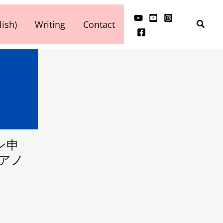
検
ish)
Writing
Contact
索
ン申
ピアノ