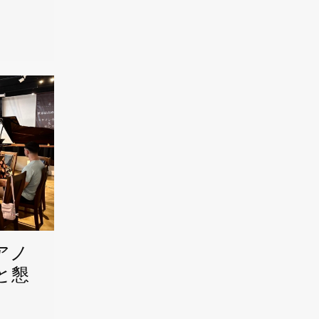
アノ
と懇