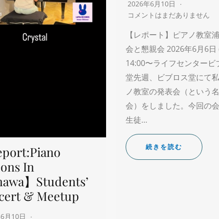
2026年6月10日
コメントはまだありません
【レポート】ピアノ教室浦
会と懇親会 2026年6月6日 
14:00〜ライフセンター
堂先週、ビブロス堂にて
ノ教室の発表会（という
会）をしました。今回の
生徒…
続きを読む
port:Piano
ons In
nawa】Students’
cert & Meetup
年6月10日