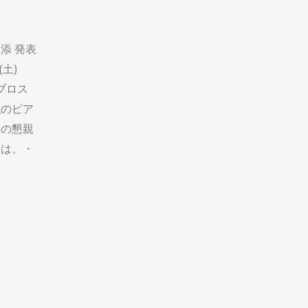
添 発表
(土)
ビブロス
私のピア
名の懇親
会は、・