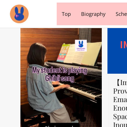
内
容
Top
Biography
Sche
を
ス
キ
ッ
プ
【Im
Prov
Emai
Eno
Spa
Inqu