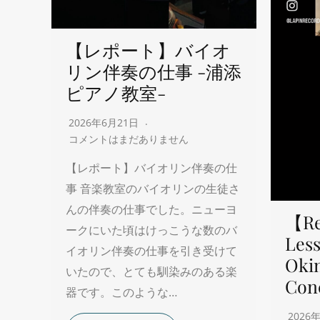
【レポート】バイオ
リン伴奏の仕事 -浦添
ピアノ教室-
2026年6月21日
コメントはまだありません
【レポート】バイオリン伴奏の仕
事 音楽教室のバイオリンの生徒さ
んの伴奏の仕事でした。ニューヨ
【Re
ークにいた頃はけっこうな数のバ
Less
イオリン伴奏の仕事を引き受けて
Oki
いたので、とても馴染みのある楽
Con
器です。このような…
2026