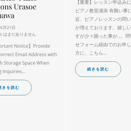
【重要】レッスン申込み
sons Urasoe
ピアノ教室浦添 有難い事
nawa
近、ピアノレッスンの問
が増えております。嬉し
年6月21日
トはまだありません
すが少々困った事が…。問
せフォーム経由でのお申
rtant Notice】Provide
方に、こちら…
orrect Email Address with
h Storage Space When
続きを読む
 Inquiries…
続きを読む