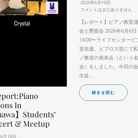
2026年6月10日
コメントはまだありません
【レポート】ピアノ教室浦
会と懇親会 2026年6月6日 
14:00〜ライフセンター
堂先週、ビブロス堂にて
ノ教室の発表会（という
会）をしました。今回の
生徒…
続きを読む
port:Piano
ons In
nawa】Students’
cert & Meetup
年6月10日