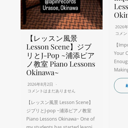
Les
Oki
2026
コメン
【レッスン風景
Lesson Scene】ジブ
【Impo
Your C
リとJ-Pop ~浦添ピア
Enoug
ノ教室 Piano Lessons
Making
Okinawa~
2026年8月2日
コメントはまだありません
【レッスン風景 Lesson Scene】
ジブリとJ-pop ~浦添ピアノ教室
Piano Lessons Okinawa~ One of
my students has started learni…