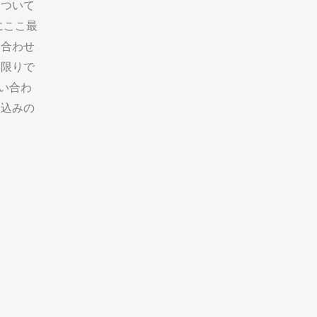
について
にここ最
い合わせ
い限りで
い合わ
し込みの