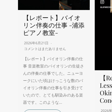
【レポート】バイオ
リン伴奏の仕事 -浦添
ピアノ教室-
2026年6月21日
コメントはまだありません
【レポート】バイオリン伴奏の仕
事 音楽教室のバイオリンの生徒さ
んの伴奏の仕事でした。ニューヨ
【Re
ークにいた頃はけっこうな数のバ
Less
イオリン伴奏の仕事を引き受けて
Oki
いたので、とても馴染みのある楽
Con
器です。このような…
2026