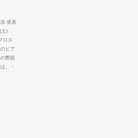
添 発表
(土)
ビブロス
私のピア
名の懇親
会は、・