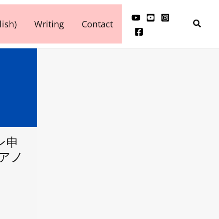
検
ish)
Writing
Contact
索
ン申
ピアノ