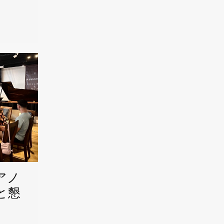
アノ
と懇