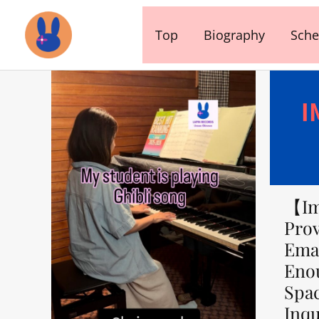
内
容
Top
Biography
Sche
を
ス
キ
ッ
プ
【Im
Prov
Emai
Eno
Spa
Inqu