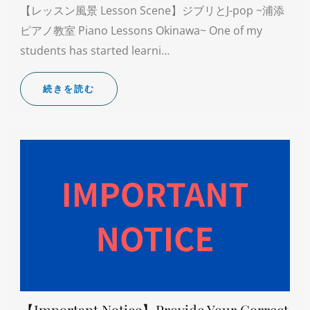
【レッスン風景 Lesson Scene】ジブリとJ-pop ~浦添
ピアノ教室 Piano Lessons Okinawa~ One of my
students has started learni…
続きを読む
【Important Notice】Provide Your Correct