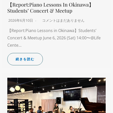
【Report:Piano Lessons In Okinawa】
Students’ Concert & Meetup
2026年6月10日
コメントはまだありません
【Report:Piano Lessons in Okinawa】Students’
Concert & Meetup June 6, 2026 (Sat) 14:00〜@Life
Cente…
続きを読む