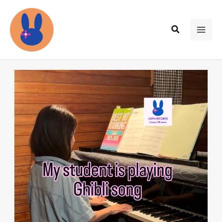
内
容
検
を
MAI
索
ス
ME
キ
ッ
プ