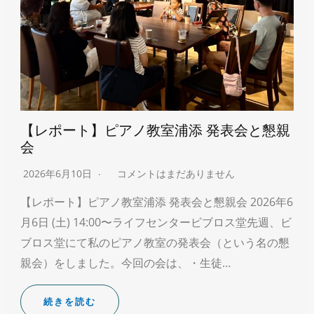
【レポート】ピアノ教室浦添 発表会と懇親
会
2026年6月10日
コメントはまだありません
【レポート】ピアノ教室浦添 発表会と懇親会 2026年6
月6日 (土) 14:00〜ライフセンタービブロス堂先週、ビ
ブロス堂にて私のピアノ教室の発表会（という名の懇
親会）をしました。今回の会は、・生徒…
続きを読む