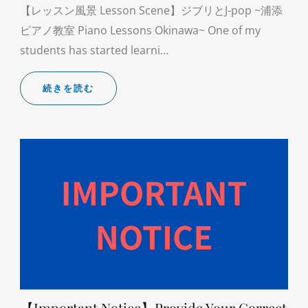
【レッスン風景 Lesson Scene】ジブリとJ-pop ~浦添
ピアノ教室 Piano Lessons Okinawa~ One of my
students has started learni…
続きを読む
【Important Notice】Provide Your Correct