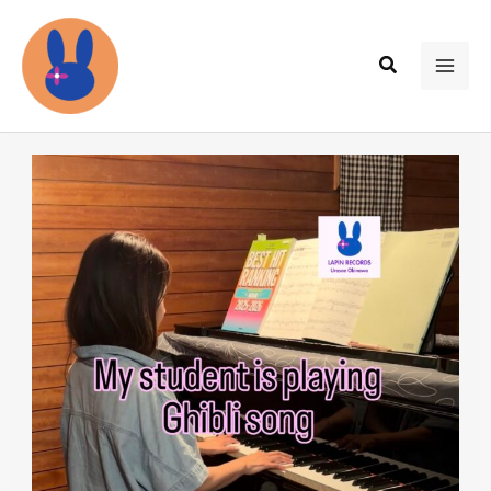
内
容
検
を
MAI
索
ス
ME
キ
ッ
プ