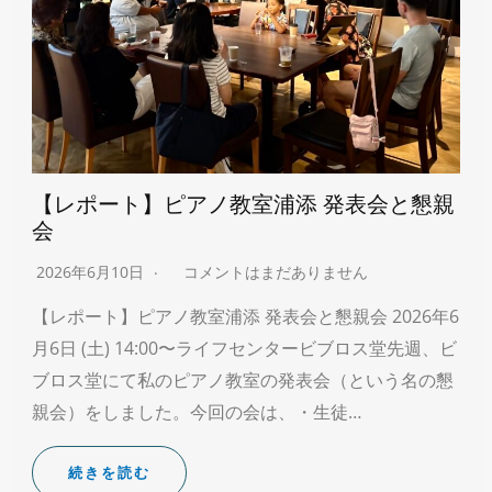
【レポート】ピアノ教室浦添 発表会と懇親
会
2026年6月10日
コメントはまだありません
【レポート】ピアノ教室浦添 発表会と懇親会 2026年6
月6日 (土) 14:00〜ライフセンタービブロス堂先週、ビ
ブロス堂にて私のピアノ教室の発表会（という名の懇
親会）をしました。今回の会は、・生徒…
続きを読む