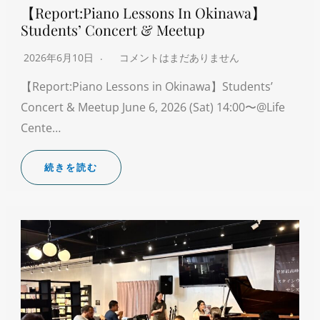
【Report:Piano Lessons In Okinawa】
Students’ Concert & Meetup
2026年6月10日
コメントはまだありません
【Report:Piano Lessons in Okinawa】Students’
Concert & Meetup June 6, 2026 (Sat) 14:00〜@Life
Cente…
続きを読む