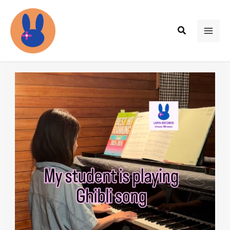
内
容
検
を
MAI
索
ス
ME
キ
ッ
プ