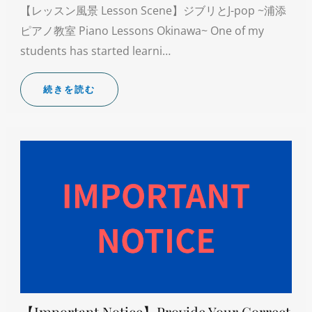
【レッスン風景 Lesson Scene】ジブリとJ-pop ~浦添
ピアノ教室 Piano Lessons Okinawa~ One of my
students has started learni…
続きを読む
【Important Notice】Provide Your Correct