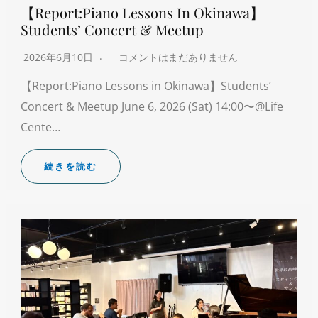
【Report:Piano Lessons In Okinawa】
Students’ Concert & Meetup
2026年6月10日
コメントはまだありません
【Report:Piano Lessons in Okinawa】Students’
Concert & Meetup June 6, 2026 (Sat) 14:00〜@Life
Cente…
続きを読む