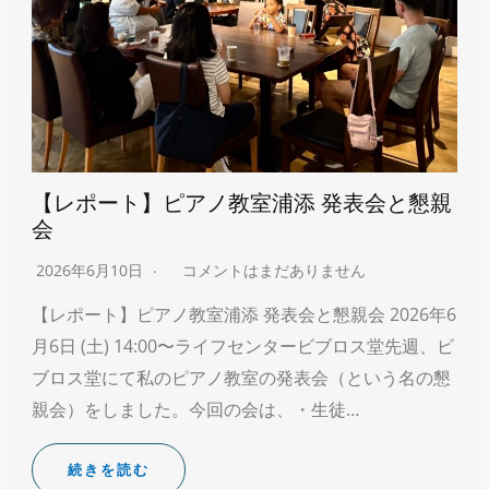
【レポート】ピアノ教室浦添 発表会と懇親
会
2026年6月10日
コメントはまだありません
【レポート】ピアノ教室浦添 発表会と懇親会 2026年6
月6日 (土) 14:00〜ライフセンタービブロス堂先週、ビ
ブロス堂にて私のピアノ教室の発表会（という名の懇
親会）をしました。今回の会は、・生徒…
続きを読む