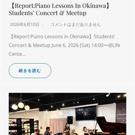
【Report:Piano Lessons In Okinawa】
Students’ Concert & Meetup
2026年6月10日
コメントはまだありません
【Report:Piano Lessons in Okinawa】Students’
Concert & Meetup June 6, 2026 (Sat) 14:00〜@Life
Cente…
続きを読む