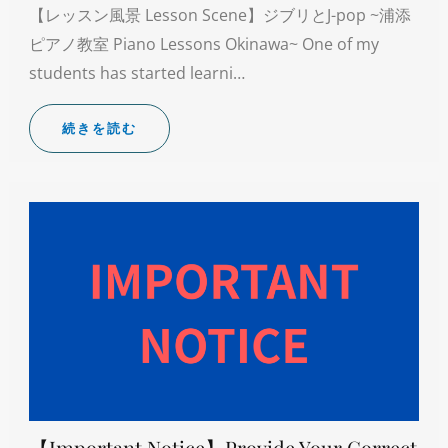
【レッスン風景 Lesson Scene】ジブリとJ-pop ~浦添
ピアノ教室 Piano Lessons Okinawa~ One of my
students has started learni…
続きを読む
【Important Notice】Provide Your Correct