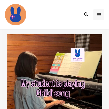
内
容
検
を
MAI
索
ス
ME
キ
ッ
プ