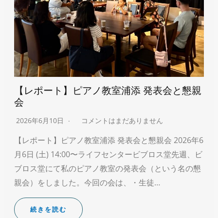
【レポート】ピアノ教室浦添 発表会と懇親
会
2026年6月10日
コメントはまだありません
【レポート】ピアノ教室浦添 発表会と懇親会 2026年6
月6日 (土) 14:00〜ライフセンタービブロス堂先週、ビ
ブロス堂にて私のピアノ教室の発表会（という名の懇
親会）をしました。今回の会は、・生徒…
続きを読む