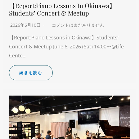
【Report:Piano Lessons In Okinawa】
Students’ Concert & Meetup
2026年6月10日
コメントはまだありません
【Report:Piano Lessons in Okinawa】Students’
Concert & Meetup June 6, 2026 (Sat) 14:00〜@Life
Cente…
続きを読む