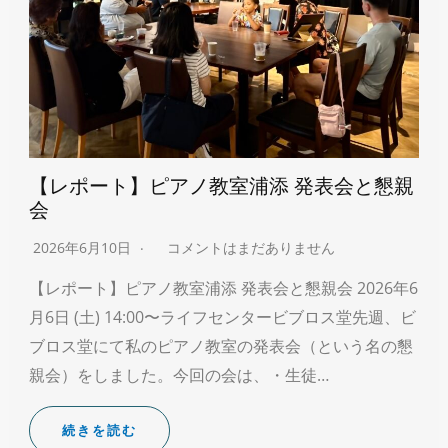
【レポート】ピアノ教室浦添 発表会と懇親
会
2026年6月10日
コメントはまだありません
【レポート】ピアノ教室浦添 発表会と懇親会 2026年6
月6日 (土) 14:00〜ライフセンタービブロス堂先週、ビ
ブロス堂にて私のピアノ教室の発表会（という名の懇
親会）をしました。今回の会は、・生徒…
続きを読む