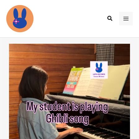
内
容
検
を
MAI
索
ス
ME
キ
ッ
プ