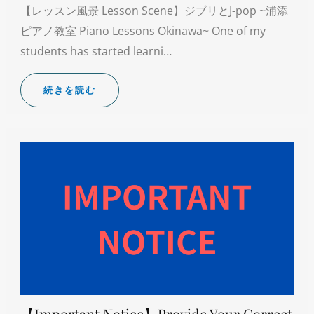
【レッスン風景 Lesson Scene】ジブリとJ-pop ~浦添
ピアノ教室 Piano Lessons Okinawa~ One of my
students has started learni…
続きを読む
【Important Notice】Provide Your Correct