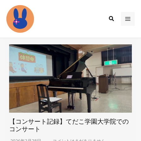
内
容
検
を
MAI
索
ス
ME
キ
ッ
プ
【コンサート記録】てだこ学園大学院での
コンサート
2026年2月28日
コメントはまだありません