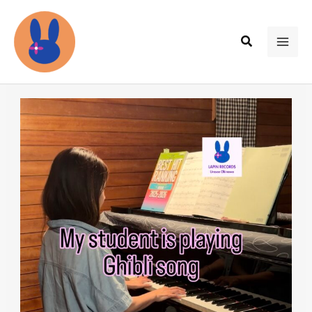
内
容
検
を
MAI
索
ス
ME
キ
ッ
プ