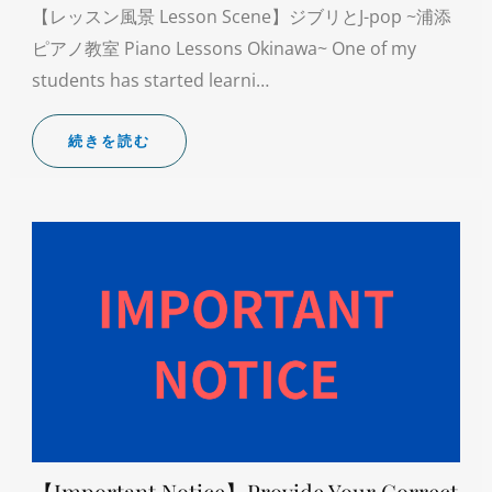
【レッスン風景 Lesson Scene】ジブリとJ-pop ~浦添
ピアノ教室 Piano Lessons Okinawa~ One of my
students has started learni…
続きを読む
【Important Notice】Provide Your Correct