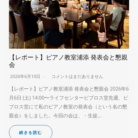
【レポート】ピアノ教室浦添 発表会と懇親
会
2026年6月10日
コメントはまだありません
【レポート】ピアノ教室浦添 発表会と懇親会 2026年6
月6日 (土) 14:00〜ライフセンタービブロス堂先週、ビ
ブロス堂にて私のピアノ教室の発表会（という名の懇
親会）をしました。今回の会は、・生徒…
続きを読む