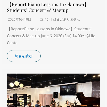
【Report:Piano Lessons In Okinawa】
Students’ Concert & Meetup
2026年6月10日
コメントはまだありません
【Report:Piano Lessons in Okinawa】Students’
Concert & Meetup June 6, 2026 (Sat) 14:00〜@Life
Cente…
続きを読む