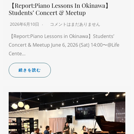
【Report:Piano Lessons In Okinawa】
Students’ Concert & Meetup
2026年6月10日
コメントはまだありません
【Report:Piano Lessons in Okinawa】Students’
Concert & Meetup June 6, 2026 (Sat) 14:00〜@Life
Cente…
続きを読む