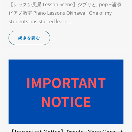
【レッスン風景 Lesson Scene】ジブリとJ-pop ~浦添
ピアノ教室 Piano Lessons Okinawa~ One of my
students has started learni…
続きを読む
【Important Notice】Provide Your Correct