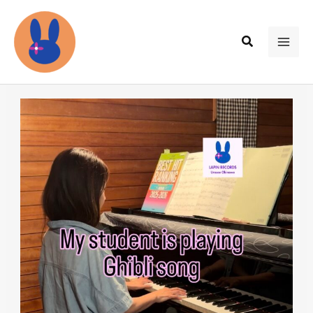
内
容
検
を
MAI
索
ス
ME
キ
ッ
プ