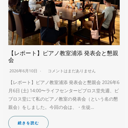
【レポート】ピアノ教室浦添 発表会と懇親
会
2026年6月10日
コメントはまだありません
【レポート】ピアノ教室浦添 発表会と懇親会 2026年6
月6日 (土) 14:00〜ライフセンタービブロス堂先週、ビ
ブロス堂にて私のピアノ教室の発表会（という名の懇
親会）をしました。今回の会は、・生徒…
続きを読む