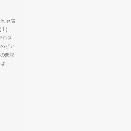
添 発表
(土)
ビブロス
私のピア
名の懇親
会は、・