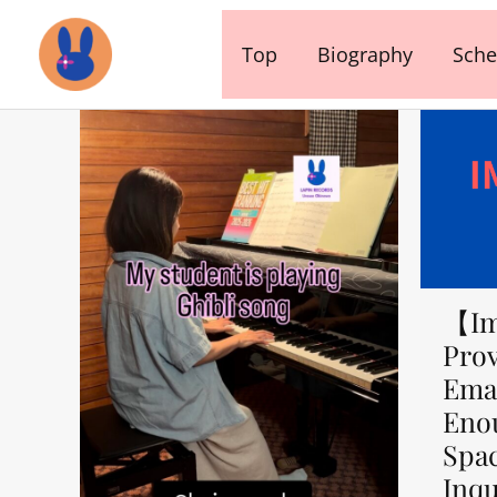
内
容
Top
Biography
Sche
を
ス
キ
ッ
プ
【Im
Prov
Emai
Eno
Spa
Inqu