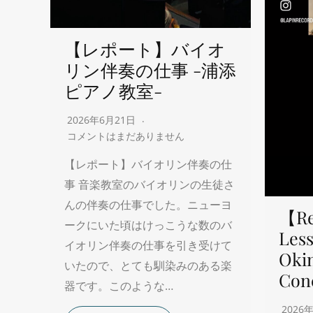
【レポート】バイオ
リン伴奏の仕事 -浦添
ピアノ教室-
2026年6月21日
コメントはまだありません
【レポート】バイオリン伴奏の仕
事 音楽教室のバイオリンの生徒さ
んの伴奏の仕事でした。ニューヨ
【Re
ークにいた頃はけっこうな数のバ
Less
イオリン伴奏の仕事を引き受けて
Oki
いたので、とても馴染みのある楽
Con
器です。このような…
2026