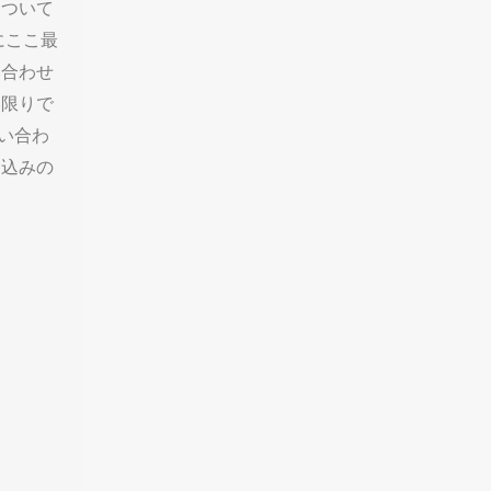
について
にここ最
い合わせ
い限りで
い合わ
し込みの