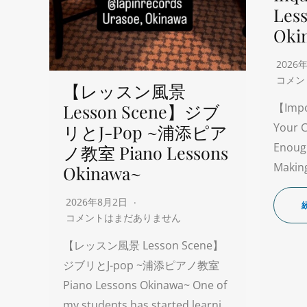
Les
Oki
2026
コメン
【レッスン風景
Lesson Scene】ジブ
【Impo
Your C
リとJ-Pop ~浦添ピア
Enoug
ノ教室 Piano Lessons
Making
Okinawa~
2026年8月2日
コメントはまだありません
【レッスン風景 Lesson Scene】
ジブリとJ-pop ~浦添ピアノ教室
Piano Lessons Okinawa~ One of
my students has started learni…