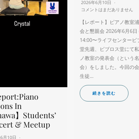
2026年6月10日
コメントはまだありません
【レポート】ピアノ教室浦
会と懇親会 2026年6月6日 
14:00〜ライフセンター
堂先週、ビブロス堂にて
ノ教室の発表会（という
会）をしました。今回の
生徒…
続きを読む
port:Piano
ons In
nawa】Students’
cert & Meetup
年6月10日