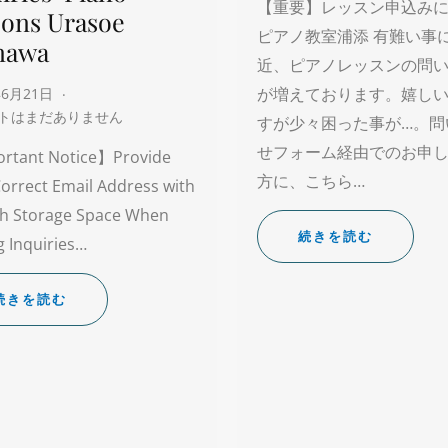
【重要】レッスン申込み
sons Urasoe
ピアノ教室浦添 有難い事
nawa
近、ピアノレッスンの問
が増えております。嬉し
年6月21日
トはまだありません
すが少々困った事が…。問
せフォーム経由でのお申
rtant Notice】Provide
方に、こちら…
orrect Email Address with
h Storage Space When
続きを読む
 Inquiries…
続きを読む