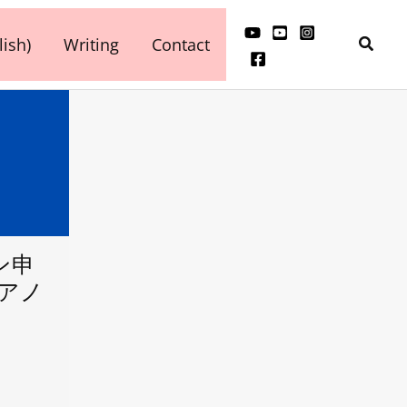
検
ish)
Writing
Contact
索
ン申
ピアノ