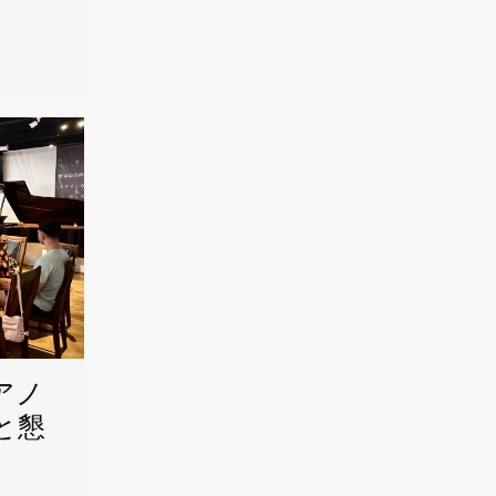
アノ
と懇