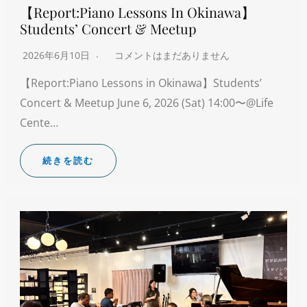
【Report:Piano Lessons In Okinawa】
Students’ Concert & Meetup
2026年6月10日
コメントはまだありません
【Report:Piano Lessons in Okinawa】Students’
Concert & Meetup June 6, 2026 (Sat) 14:00〜@Life
Cente…
続きを読む