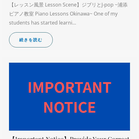
【レッスン風景 Lesson Scene】ジブリとJ-pop ~浦添
ピアノ教室 Piano Lessons Okinawa~ One of my
students has started learni…
続きを読む
【Important Notice】Provide Your Correct