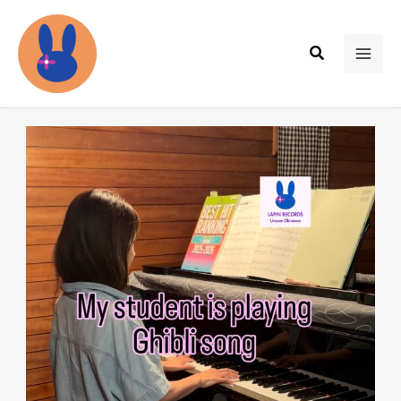
内
容
検
を
MAI
索
ス
ME
キ
ッ
プ