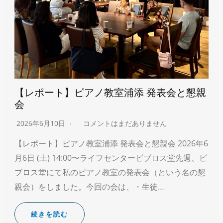
【レポート】ピアノ教室浦添 発表会と懇親
会
2026年6月10日
コメントはまだありません
【レポート】ピアノ教室浦添 発表会と懇親会 2026年6
月6日 (土) 14:00〜ライフセンタービブロス堂先週、ビ
ブロス堂にて私のピアノ教室の発表会（という名の懇
親会）をしました。今回の会は、・生徒…
続きを読む