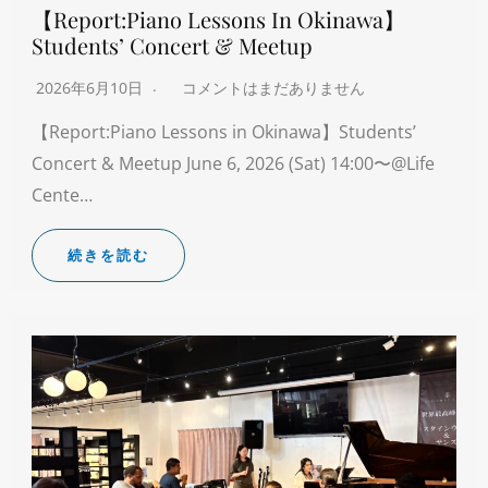
【Report:Piano Lessons In Okinawa】
Students’ Concert & Meetup
2026年6月10日
コメントはまだありません
【Report:Piano Lessons in Okinawa】Students’
Concert & Meetup June 6, 2026 (Sat) 14:00〜@Life
Cente…
続きを読む