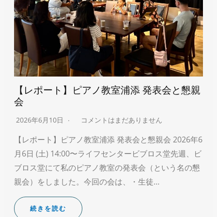
【レポート】ピアノ教室浦添 発表会と懇親
会
2026年6月10日
コメントはまだありません
【レポート】ピアノ教室浦添 発表会と懇親会 2026年6
月6日 (土) 14:00〜ライフセンタービブロス堂先週、ビ
ブロス堂にて私のピアノ教室の発表会（という名の懇
親会）をしました。今回の会は、・生徒…
続きを読む