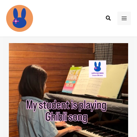
内
容
検
を
MAI
索
ス
ME
キ
ッ
プ