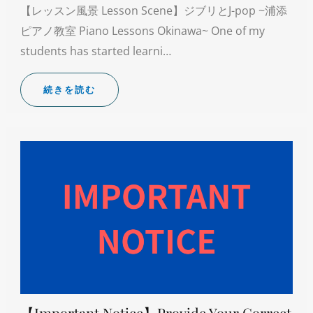
【レッスン風景 Lesson Scene】ジブリとJ-pop ~浦添
ピアノ教室 Piano Lessons Okinawa~ One of my
students has started learni…
続きを読む
【Important Notice】Provide Your Correct