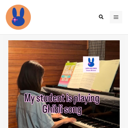
内
容
検
を
MAI
索
ス
ME
キ
ッ
プ