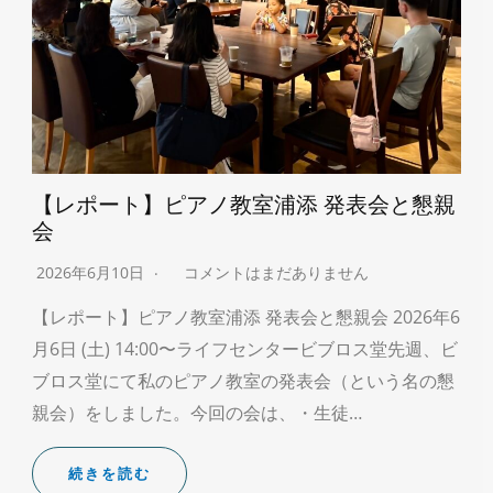
【レポート】ピアノ教室浦添 発表会と懇親
会
2026年6月10日
コメントはまだありません
【レポート】ピアノ教室浦添 発表会と懇親会 2026年6
月6日 (土) 14:00〜ライフセンタービブロス堂先週、ビ
ブロス堂にて私のピアノ教室の発表会（という名の懇
親会）をしました。今回の会は、・生徒…
続きを読む