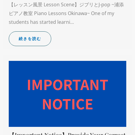
【レッスン風景 Lesson Scene】ジブリとJ-pop ~浦添
ピアノ教室 Piano Lessons Okinawa~ One of my
students has started learni…
続きを読む
【Important Notice】Provide Your Correct