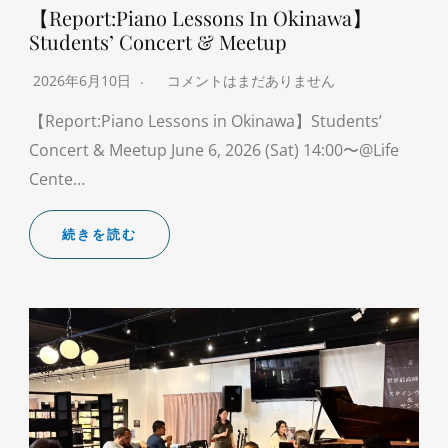
【Report:Piano Lessons In Okinawa】
Students’ Concert & Meetup
2026年6月10日
コメントはまだありません
【Report:Piano Lessons in Okinawa】Students’
Concert & Meetup June 6, 2026 (Sat) 14:00〜@Life
Cente…
続きを読む