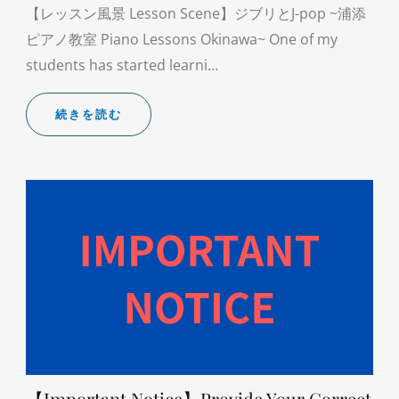
【レッスン風景 Lesson Scene】ジブリとJ-pop ~浦添
ピアノ教室 Piano Lessons Okinawa~ One of my
students has started learni…
続きを読む
【Important Notice】Provide Your Correct