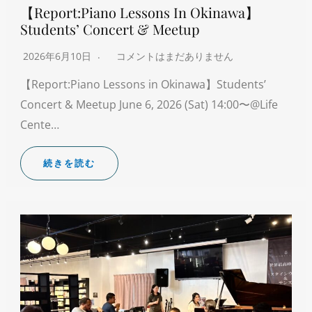
【Report:Piano Lessons In Okinawa】
Students’ Concert & Meetup
2026年6月10日
コメントはまだありません
【Report:Piano Lessons in Okinawa】Students’
Concert & Meetup June 6, 2026 (Sat) 14:00〜@Life
Cente…
続きを読む