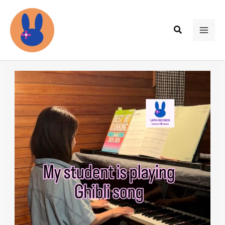
内
容
検
を
MAI
索
ス
ME
キ
ッ
プ