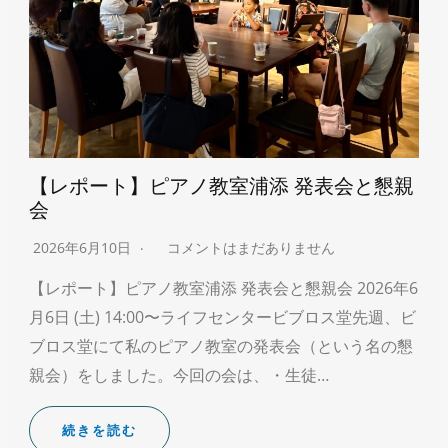
【レポート】ピアノ教室浦添 発表会と懇親
会
2026年6月10日
コメントはまだありません
【レポート】ピアノ教室浦添 発表会と懇親会 2026年6
月6日 (土) 14:00〜ライフセンタービブロス堂先週、ビ
ブロス堂にて私のピアノ教室の発表会（という名の懇
親会）をしました。今回の会は、・生徒…
続きを読む