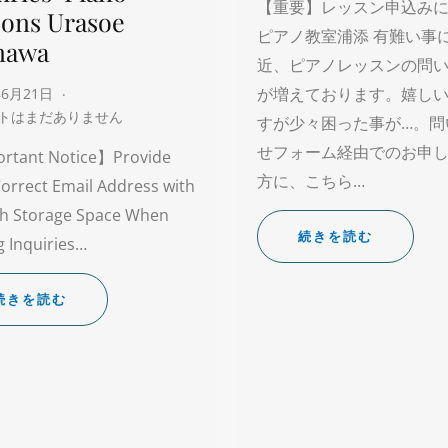
【重要】レッスン申込み
sons Urasoe
ピアノ教室浦添 有難い事
nawa
近、ピアノレッスンの問
が増えております。嬉し
年6月21日
トはまだありません
すが少々困った事が…。問
せフォーム経由でのお申
rtant Notice】Provide
方に、こちら…
orrect Email Address with
h Storage Space When
続きを読む
 Inquiries…
続きを読む