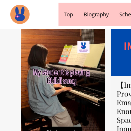
内
容
Top
Biography
Sche
を
ス
キ
ッ
プ
【Im
Prov
Emai
Eno
Spa
Inqu