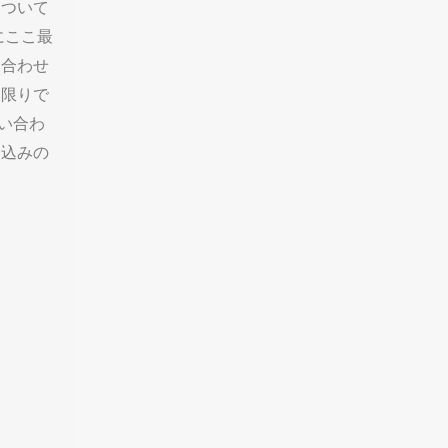
について
にここ最
い合わせ
い限りで
い合わ
し込みの