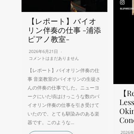
【レポート】バイオ
リン伴奏の仕事 -浦添
ピアノ教室-
2026年6月21日
コメントはまだありません
【レポート】バイオリン伴奏の仕
事 音楽教室のバイオリンの生徒さ
んの伴奏の仕事でした。ニューヨ
【Re
ークにいた頃はけっこうな数のバ
Less
イオリン伴奏の仕事を引き受けて
Oki
いたので、とても馴染みのある楽
Con
器です。このような…
2026