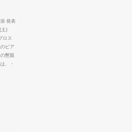
添 発表
(土)
ビブロス
私のピア
名の懇親
会は、・