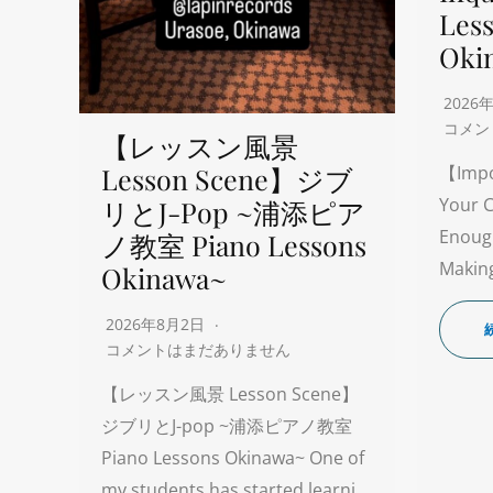
Les
Oki
2026
コメン
【レッスン風景
Lesson Scene】ジブ
【Impo
Your C
リとJ-Pop ~浦添ピア
Enoug
ノ教室 Piano Lessons
Making
Okinawa~
2026年8月2日
コメントはまだありません
【レッスン風景 Lesson Scene】
ジブリとJ-pop ~浦添ピアノ教室
Piano Lessons Okinawa~ One of
my students has started learni…