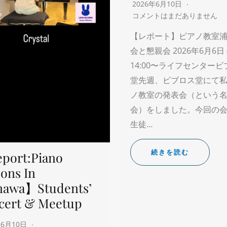
2026年6月10日
コメントはまだありません
【レポート】ピアノ教室浦
会と懇親会 2026年6月6日 
14:00〜ライフセンター
堂先週、ビブロス堂にて
ノ教室の発表会（という
会）をしました。今回の
生徒…
続きを読む
port:Piano
ons In
nawa】Students’
cert & Meetup
年6月10日