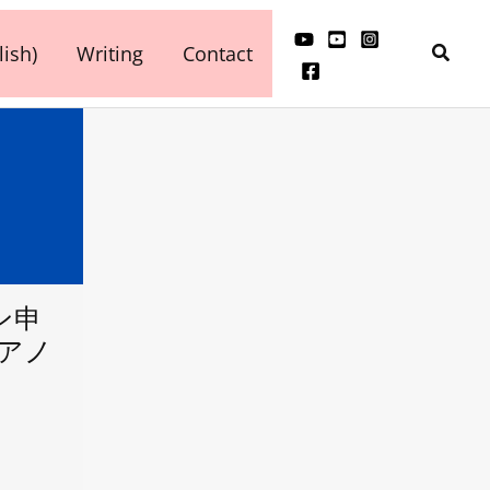
検
ish)
Writing
Contact
索
ン申
ピアノ