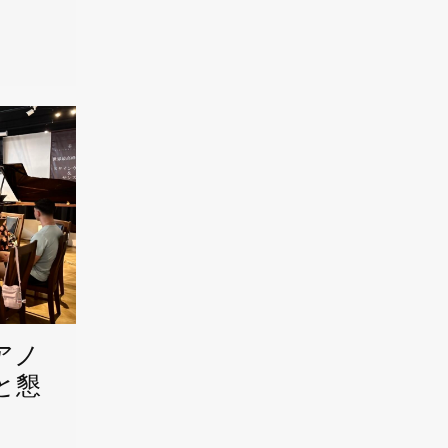
アノ
と懇