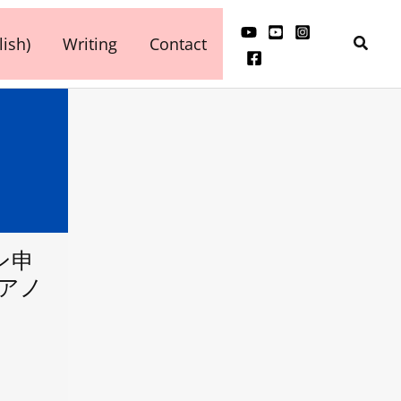
検
ish)
Writing
Contact
索
ン申
ピアノ