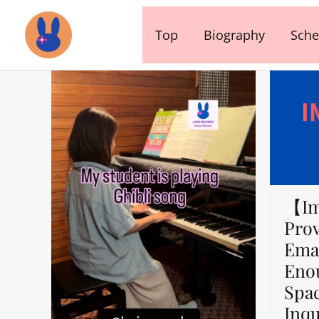
内
容
Top
Biography
Sche
を
ス
キ
ッ
プ
【Im
Prov
Emai
Eno
Spa
Inqu