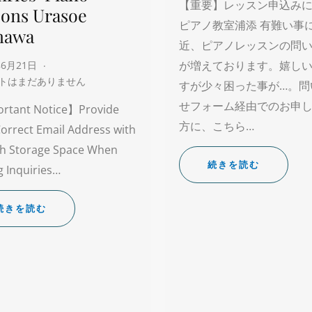
【重要】レッスン申込み
sons Urasoe
ピアノ教室浦添 有難い事
nawa
近、ピアノレッスンの問
が増えております。嬉し
年6月21日
トはまだありません
すが少々困った事が…。問
せフォーム経由でのお申
rtant Notice】Provide
方に、こちら…
orrect Email Address with
h Storage Space When
続きを読む
 Inquiries…
続きを読む