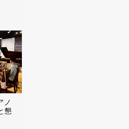
アノ
と懇