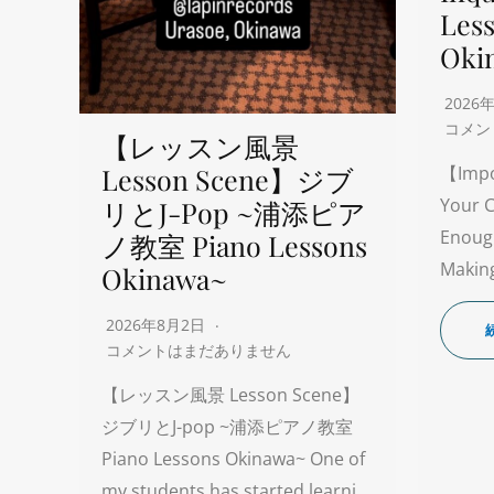
Les
Oki
2026
コメン
【レッスン風景
Lesson Scene】ジブ
【Impo
Your C
リとJ-Pop ~浦添ピア
Enoug
ノ教室 Piano Lessons
Making
Okinawa~
2026年8月2日
コメントはまだありません
【レッスン風景 Lesson Scene】
ジブリとJ-pop ~浦添ピアノ教室
Piano Lessons Okinawa~ One of
my students has started learni…