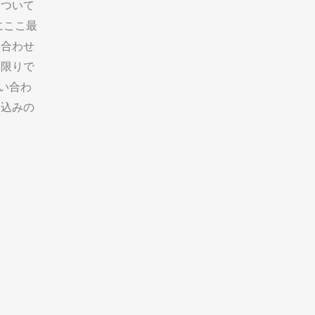
について
にここ最
い合わせ
い限りで
い合わ
し込みの