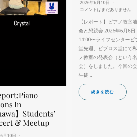
2026年6月10日
コメントはまだありません
【レポート】ピアノ教室浦
会と懇親会 2026年6月6日 
14:00〜ライフセンター
堂先週、ビブロス堂にて
ノ教室の発表会（という
会）をしました。今回の
生徒…
続きを読む
port:Piano
ons In
nawa】Students’
cert & Meetup
年6月10日