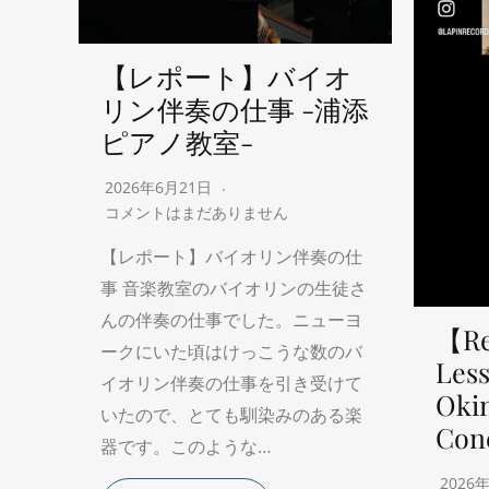
【レポート】バイオ
リン伴奏の仕事 -浦添
ピアノ教室-
2026年6月21日
コメントはまだありません
【レポート】バイオリン伴奏の仕
事 音楽教室のバイオリンの生徒さ
んの伴奏の仕事でした。ニューヨ
【Re
ークにいた頃はけっこうな数のバ
Less
イオリン伴奏の仕事を引き受けて
Oki
いたので、とても馴染みのある楽
Con
器です。このような…
2026