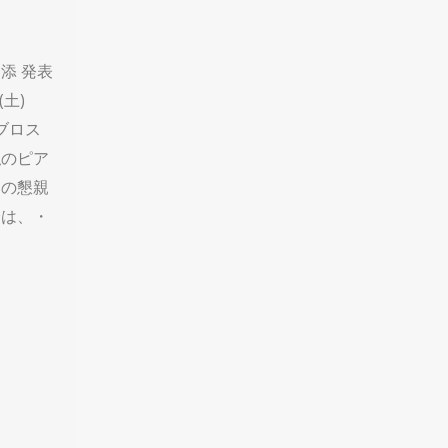
添 発表
(土)
ビブロス
私のピア
名の懇親
会は、・