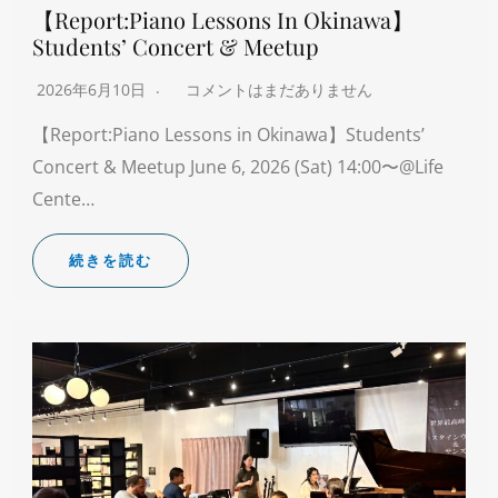
【Report:Piano Lessons In Okinawa】
Students’ Concert & Meetup
2026年6月10日
コメントはまだありません
【Report:Piano Lessons in Okinawa】Students’
Concert & Meetup June 6, 2026 (Sat) 14:00〜@Life
Cente…
続きを読む