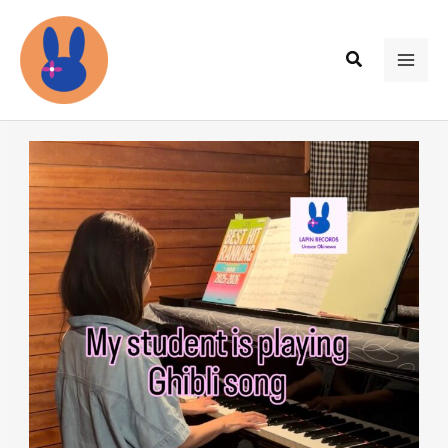
内
容
検
を
MAI
索
ス
ME
キ
ッ
プ