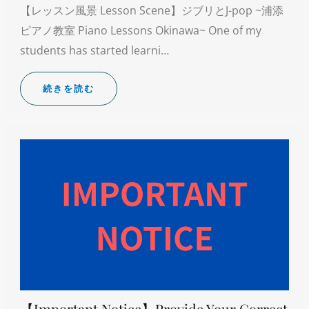
【レッスン風景 Lesson Scene】ジブリとJ-pop ~浦添
ピアノ教室 Piano Lessons Okinawa~ One of my
students has started learni…
続きを読む
【Important Notice】Provide Your Correct