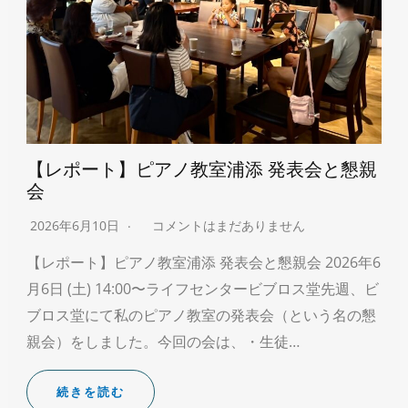
【レポート】ピアノ教室浦添 発表会と懇親
会
2026年6月10日
コメントはまだありません
【レポート】ピアノ教室浦添 発表会と懇親会 2026年6
月6日 (土) 14:00〜ライフセンタービブロス堂先週、ビ
ブロス堂にて私のピアノ教室の発表会（という名の懇
親会）をしました。今回の会は、・生徒…
続きを読む