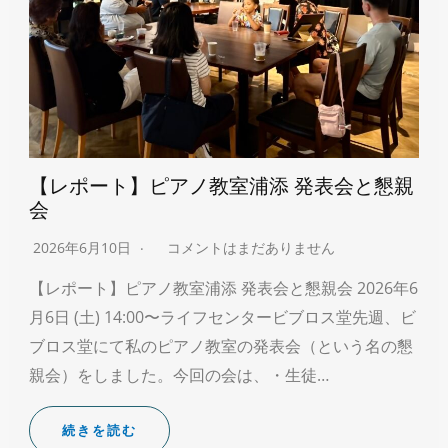
【レポート】ピアノ教室浦添 発表会と懇親
会
2026年6月10日
コメントはまだありません
【レポート】ピアノ教室浦添 発表会と懇親会 2026年6
月6日 (土) 14:00〜ライフセンタービブロス堂先週、ビ
ブロス堂にて私のピアノ教室の発表会（という名の懇
親会）をしました。今回の会は、・生徒…
続きを読む