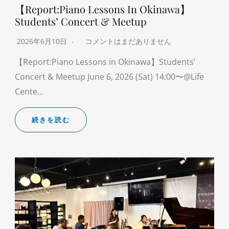
【Report:Piano Lessons In Okinawa】
Students’ Concert & Meetup
2026年6月10日
コメントはまだありません
【Report:Piano Lessons in Okinawa】Students’
Concert & Meetup June 6, 2026 (Sat) 14:00〜@Life
Cente…
続きを読む