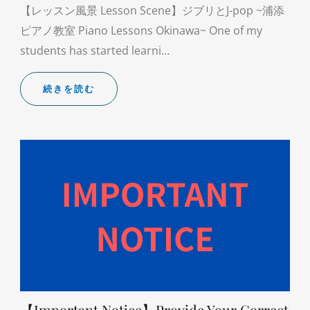
【レッスン風景 Lesson Scene】ジブリとJ-pop ~浦添
ピアノ教室 Piano Lessons Okinawa~ One of my
students has started learni…
続きを読む
【Important Notice】Provide Your Correct