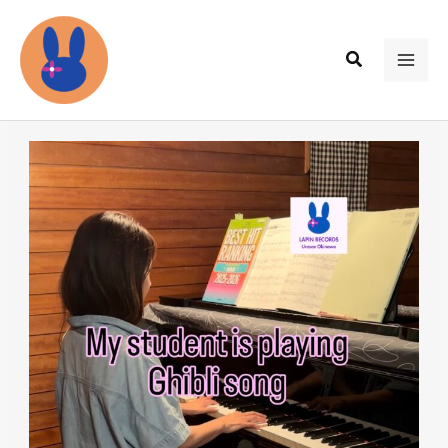
内
容
検
を
MAI
索
ス
ME
キ
ッ
プ