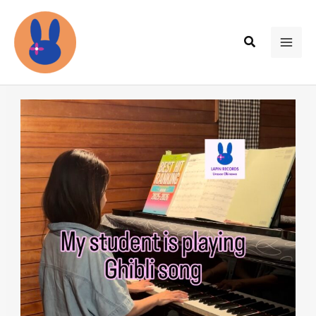
内
容
検
を
MAI
索
ス
ME
キ
ッ
プ