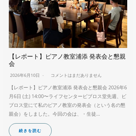
【レポート】ピアノ教室浦添 発表会と懇親
会
2026年6月10日
コメントはまだありません
【レポート】ピアノ教室浦添 発表会と懇親会 2026年6
月6日 (土) 14:00〜ライフセンタービブロス堂先週、ビ
ブロス堂にて私のピアノ教室の発表会（という名の懇
親会）をしました。今回の会は、・生徒…
続きを読む