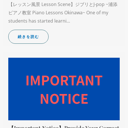
【レッスン風景 Lesson Scene】ジブリとJ-pop ~浦添
ピアノ教室 Piano Lessons Okinawa~ One of my
students has started learni…
続きを読む
【Important Notice】Provide Your Correct