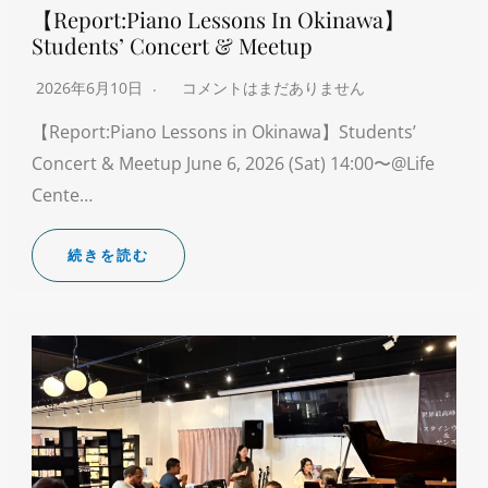
【Report:Piano Lessons In Okinawa】
Students’ Concert & Meetup
2026年6月10日
コメントはまだありません
【Report:Piano Lessons in Okinawa】Students’
Concert & Meetup June 6, 2026 (Sat) 14:00〜@Life
Cente…
続きを読む