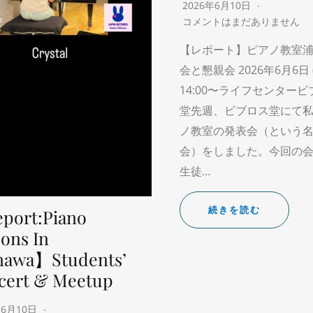
2026年6月10日
コメントはまだありません
【レポート】ピアノ教室浦
会と懇親会 2026年6月6日 
14:00〜ライフセンター
堂先週、ビブロス堂にて
ノ教室の発表会（という
会）をしました。今回の
生徒…
続きを読む
port:Piano
ons In
nawa】Students’
cert & Meetup
年6月10日