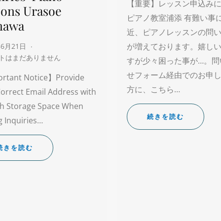
【重要】レッスン申込み
sons Urasoe
ピアノ教室浦添 有難い事
nawa
近、ピアノレッスンの問
が増えております。嬉し
年6月21日
トはまだありません
すが少々困った事が…。問
せフォーム経由でのお申
rtant Notice】Provide
方に、こちら…
orrect Email Address with
h Storage Space When
続きを読む
 Inquiries…
続きを読む