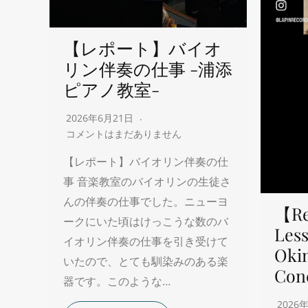
【レポート】バイオ
リン伴奏の仕事 -浦添
ピアノ教室-
2026年6月21日
コメントはまだありません
【レポート】バイオリン伴奏の仕
事 音楽教室のバイオリンの生徒さ
んの伴奏の仕事でした。ニューヨ
【Re
ークにいた頃はけっこうな数のバ
Less
イオリン伴奏の仕事を引き受けて
Oki
いたので、とても馴染みのある楽
Con
器です。このような…
2026