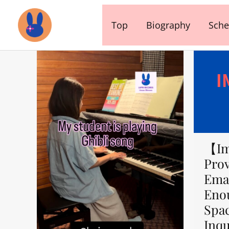
内
容
Top
Biography
Sche
を
ス
キ
ッ
プ
【Im
Prov
Emai
Eno
Spa
Inqu