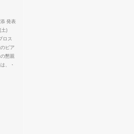
添 発表
(土)
ビブロス
私のピア
名の懇親
会は、・