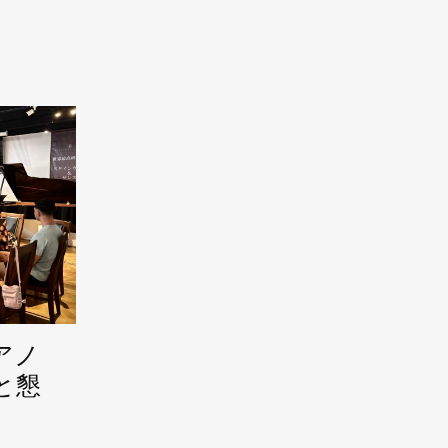
アノ
と懇