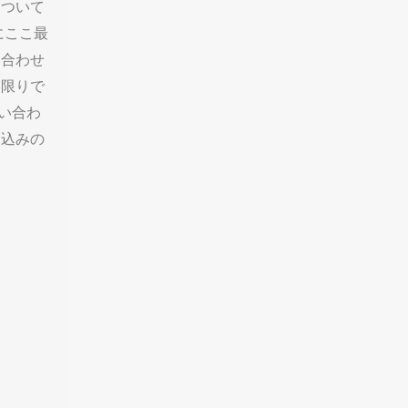
について
にここ最
い合わせ
い限りで
い合わ
し込みの