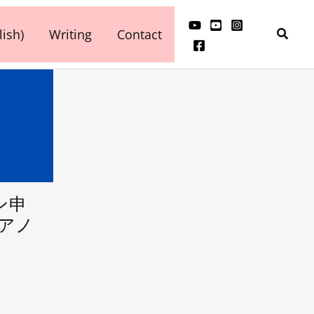
検
ish)
Writing
Contact
索
ン申
ピアノ