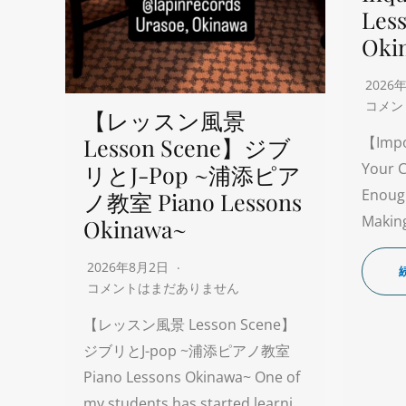
Les
Oki
2026
コメン
【レッスン風景
Lesson Scene】ジブ
【Impo
Your C
リとJ-Pop ~浦添ピア
Enoug
ノ教室 Piano Lessons
Making
Okinawa~
2026年8月2日
コメントはまだありません
【レッスン風景 Lesson Scene】
ジブリとJ-pop ~浦添ピアノ教室
Piano Lessons Okinawa~ One of
my students has started learni…