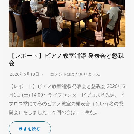
【レポート】ピアノ教室浦添 発表会と懇親
会
2026年6月10日
コメントはまだありません
【レポート】ピアノ教室浦添 発表会と懇親会 2026年6
月6日 (土) 14:00〜ライフセンタービブロス堂先週、ビ
ブロス堂にて私のピアノ教室の発表会（という名の懇
親会）をしました。今回の会は、・生徒…
続きを読む