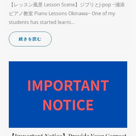
【レッスン風景 Lesson Scene】ジブリとJ-pop ~浦添
ピアノ教室 Piano Lessons Okinawa~ One of my
students has started learni…
続きを読む
【Important Notice】Provide Your Correct