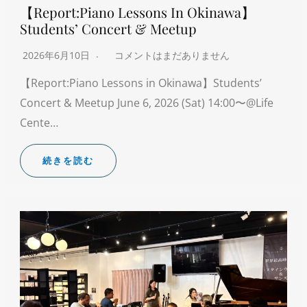
【Report:Piano Lessons In Okinawa】
Students’ Concert & Meetup
2026年6月10日
コメントはまだありません
【Report:Piano Lessons in Okinawa】Students’
Concert & Meetup June 6, 2026 (Sat) 14:00〜@Life
Cente…
続きを読む