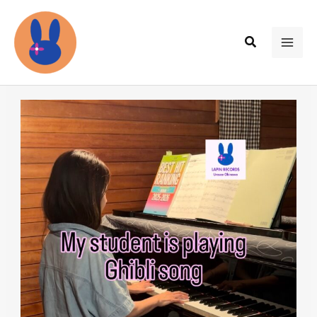
内
容
検
を
MAI
索
ス
ME
キ
ッ
プ