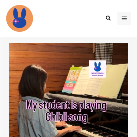
内
容
検
を
MAI
索
ス
ME
キ
ッ
プ