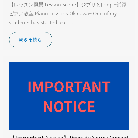
【レッスン風景 Lesson Scene】ジブリとJ-pop ~浦添
ピアノ教室 Piano Lessons Okinawa~ One of my
students has started learni…
続きを読む
【Important Notice】Provide Your Correct