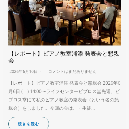
【レポート】ピアノ教室浦添 発表会と懇親
会
2026年6月10日
コメントはまだありません
【レポート】ピアノ教室浦添 発表会と懇親会 2026年6
月6日 (土) 14:00〜ライフセンタービブロス堂先週、ビ
ブロス堂にて私のピアノ教室の発表会（という名の懇
親会）をしました。今回の会は、・生徒…
続きを読む