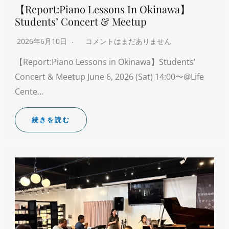
【Report:Piano Lessons In Okinawa】
Students’ Concert & Meetup
2026年6月10日
コメントはまだありません
【Report:Piano Lessons in Okinawa】Students’
Concert & Meetup June 6, 2026 (Sat) 14:00〜@Life
Cente…
続きを読む