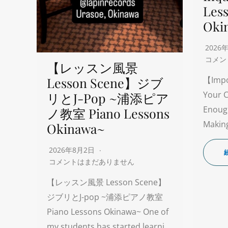
Les
Oki
2026
コメン
【レッスン風景
Lesson Scene】ジブ
【Impo
Your C
リとJ-Pop ~浦添ピア
Enoug
ノ教室 Piano Lessons
Making
Okinawa~
2026年8月2日
コメントはまだありません
【レッスン風景 Lesson Scene】
ジブリとJ-pop ~浦添ピアノ教室
Piano Lessons Okinawa~ One of
my students has started learni…