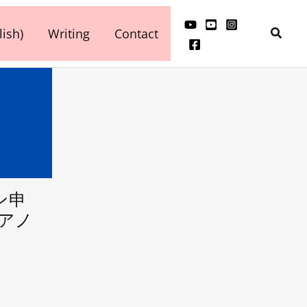
検
ish)
Writing
Contact
索
ン申
ピアノ