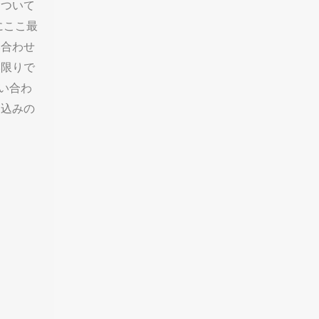
について
にここ最
い合わせ
い限りで
い合わ
し込みの