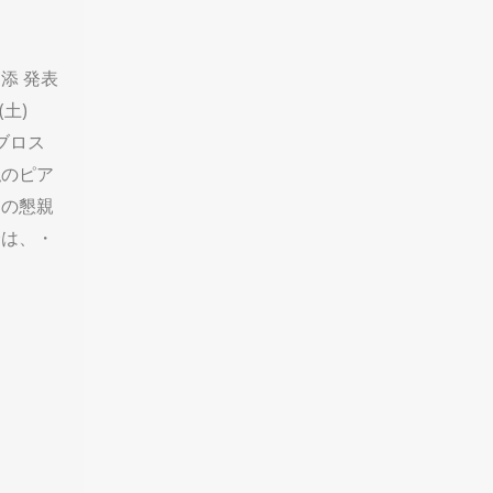
添 発表
(土)
ビブロス
私のピア
名の懇親
会は、・