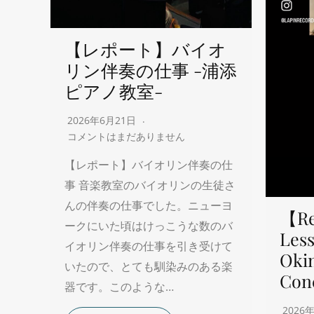
【レポート】バイオ
リン伴奏の仕事 -浦添
ピアノ教室-
2026年6月21日
コメントはまだありません
【レポート】バイオリン伴奏の仕
事 音楽教室のバイオリンの生徒さ
んの伴奏の仕事でした。ニューヨ
【Re
ークにいた頃はけっこうな数のバ
Less
イオリン伴奏の仕事を引き受けて
Oki
いたので、とても馴染みのある楽
Con
器です。このような…
2026