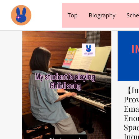
内
容
Top
Biography
Sche
を
ス
キ
ッ
プ
【Im
Prov
Emai
Eno
Spa
Inqu