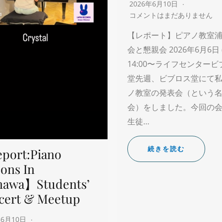
2026年6月10日
コメントはまだありません
【レポート】ピアノ教室浦
会と懇親会 2026年6月6日 
14:00〜ライフセンター
堂先週、ビブロス堂にて
ノ教室の発表会（という
会）をしました。今回の
生徒…
続きを読む
port:Piano
ons In
nawa】Students’
cert & Meetup
年6月10日