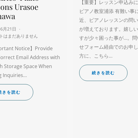
【重要】レッスン申込み
sons Urasoe
ピアノ教室浦添 有難い事
nawa
近、ピアノレッスンの問
が増えております。嬉し
年6月21日
トはまだありません
すが少々困った事が…。問
せフォーム経由でのお申
rtant Notice】Provide
方に、こちら…
orrect Email Address with
h Storage Space When
続きを読む
 Inquiries…
続きを読む