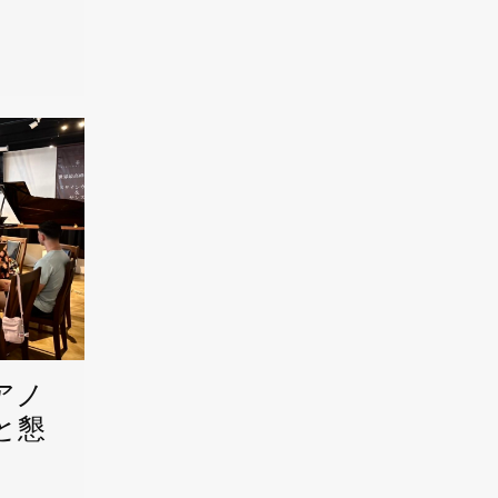
アノ
と懇