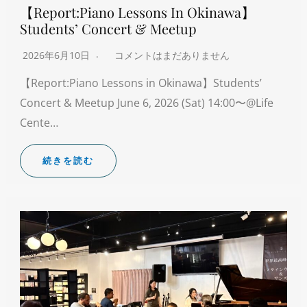
【Report:Piano Lessons In Okinawa】
Students’ Concert & Meetup
2026年6月10日
コメントはまだありません
【Report:Piano Lessons in Okinawa】Students’
Concert & Meetup June 6, 2026 (Sat) 14:00〜@Life
Cente…
続きを読む