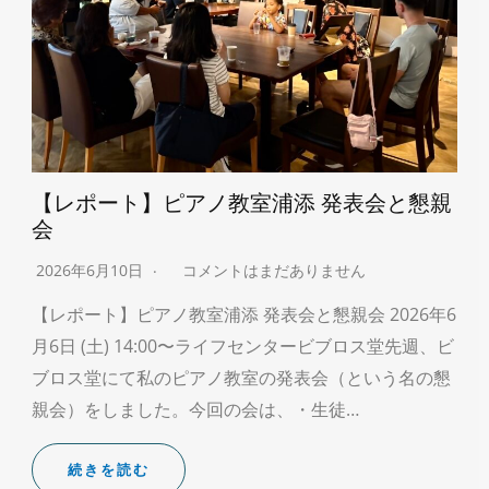
【レポート】ピアノ教室浦添 発表会と懇親
会
2026年6月10日
コメントはまだありません
【レポート】ピアノ教室浦添 発表会と懇親会 2026年6
月6日 (土) 14:00〜ライフセンタービブロス堂先週、ビ
ブロス堂にて私のピアノ教室の発表会（という名の懇
親会）をしました。今回の会は、・生徒…
続きを読む