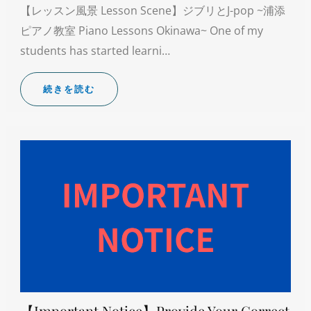
【レッスン風景 Lesson Scene】ジブリとJ-pop ~浦添
ピアノ教室 Piano Lessons Okinawa~ One of my
students has started learni…
続きを読む
【Important Notice】Provide Your Correct