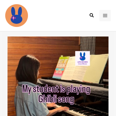
内
容
検
を
MAI
索
ス
ME
キ
ッ
プ